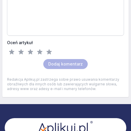
Oceń artykuł
Dodaj komentarz
Redakcja Aplikuj.pl zastrzega sobie prawo usuwania komentarzy
obraźliwych dla innych osób lub zawierających wulgarne słowa,
adresy www oraz adesy e-mail i numery telefonów.
Stopka