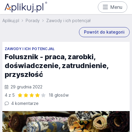
Menu
Aplikuj.pl
Porady
Zawody i ich potencjał
Powrót do kategorii
ZAWODY I ICH POTENCJAŁ
Folusznik - praca, zarobki,
doświadczenie, zatrudnienie,
przyszłość
29 grudnia 2022
4 z 5
18 głosów
Ocena: 4 z 5 | 18 głosów
4 komentarze