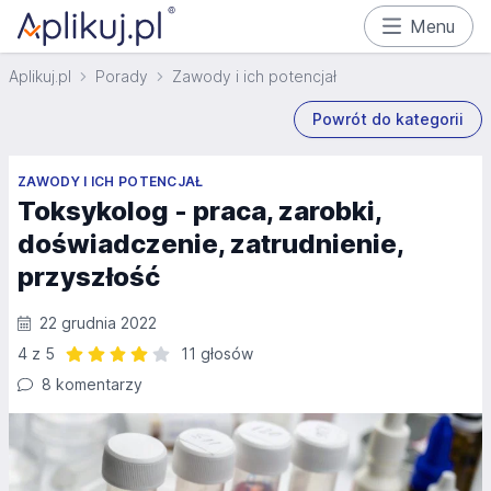
Menu
Aplikuj.pl
Porady
Zawody i ich potencjał
Powrót do kategorii
ZAWODY I ICH POTENCJAŁ
Toksykolog - praca, zarobki,
doświadczenie, zatrudnienie,
przyszłość
22 grudnia 2022
4 z 5
11 głosów
Ocena: 4 z 5 | 11 głosów
8 komentarzy