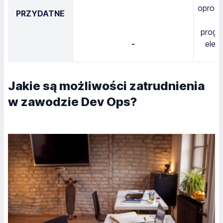
oprogr
PRZYDATNE
progr
-
elem
Jakie są możliwości zatrudnienia
w zawodzie Dev Ops?