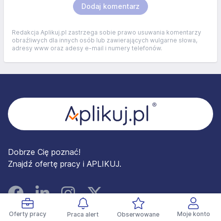
Dodaj komentarz
Redakcja Aplikuj.pl zastrzega sobie prawo usuwania komentarzy
obraźliwych dla innych osób lub zawierających wulgarne słowa,
adresy www oraz adesy e-mail i numery telefonów.
Stopka
Dobrze Cię poznać!
Znajdź ofertę pracy i APLIKUJ.
Facebook
Linked In
Instagram
Instagram
Oferty pracy
Moje konto
Praca alert
Obserwowane