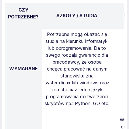
CZY
SZKOŁY / STUDIA
KU
POTRZEBNE?
Potrzebne mogą okazać się
studia na kierunku informatyki
lub oprogramowania. Da to
swego rodzaju gwarancję dla
pracodawcy, że osoba
WYMAGANE
chcąca pracować na danym
stanowisku zna
system linux lub windows oraz
zna chociaż jeden język
programowania do tworzenia
skryptów np.: Python, GO etc.
Wsze
dos