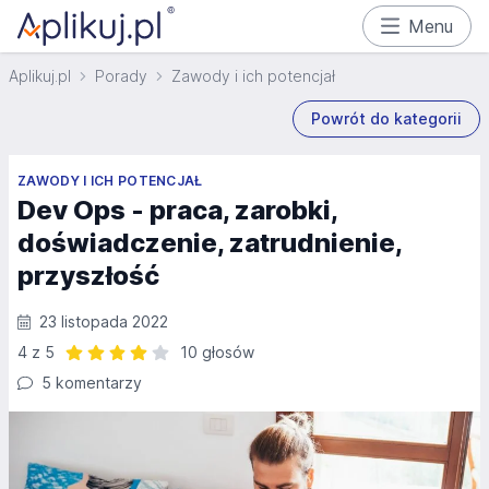
Menu
Aplikuj.pl
Porady
Zawody i ich potencjał
Powrót do kategorii
ZAWODY I ICH POTENCJAŁ
Dev Ops - praca, zarobki,
doświadczenie, zatrudnienie,
przyszłość
23 listopada 2022
4 z 5
10 głosów
Ocena: 4 z 5 | 10 głosów
5 komentarzy