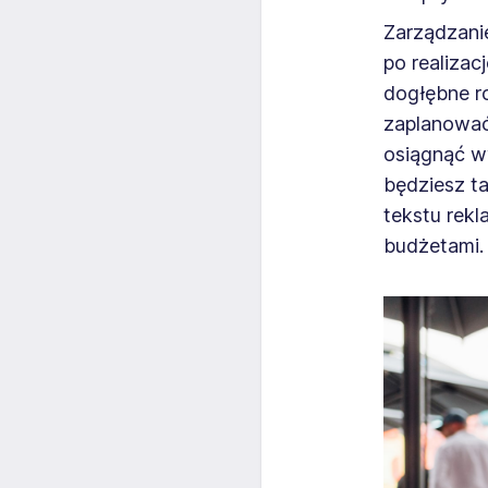
Zarządzani
po realiza
dogłębne r
zaplanować
osiągnąć w
będziesz t
tekstu rekl
budżetami.