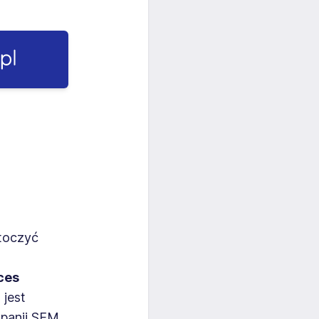
ytoczyć
ces
jest
mpanii SEM