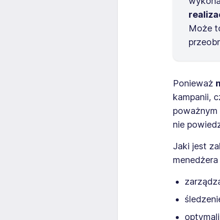
wykona
realiz
Może to
przeob
Ponieważ
kampanii, 
poważnym w
nie powiedz
Jaki jest 
menedżera 
zarządz
śledzeni
optymali