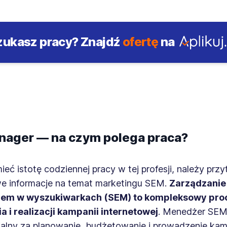
zukasz pracy?
Znajdź
ofertę
na
ager — na czym polega praca?
eć istotę codziennej pracy w tej profesji, należy prz
 informacje na temat marketingu SEM.
Zarządzanie
iem w wyszukiwarkach
(SEM) to kompleksowy pro
a i realizacji kampanii internetowej
. Menedżer SEM 
alny za planowanie, budżetowanie i prowadzenie ka