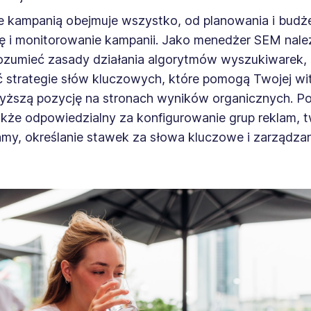
e kampanią obejmuje wszystko, od planowania i budż
cję i monitorowanie kampanii. Jako menedżer SEM nale
ozumieć zasady działania algorytmów wyszukiwarek,
 strategie słów kluczowych, które pomogą Twojej wit
yższą pozycję na stronach wyników organicznych. P
akże odpowiedzialny za konfigurowanie grup reklam, 
amy, określanie stawek za słowa kluczowe i zarządza