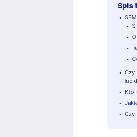
Spis 
SEM 
Ś
O
I
C
Czy 
lub 
Kto 
Jaki
Czy 