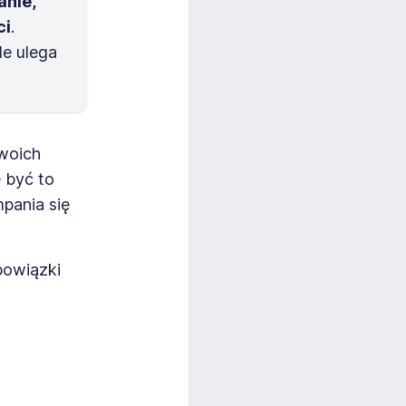
anie,
ci
.
le ulega
swoich
 być to
pania się
bowiązki