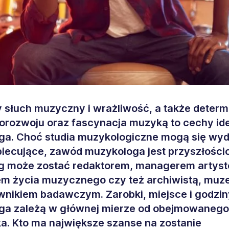
 słuch muzyczny i wrażliwość, a także determ
rozwoju oraz fascynacja muzyką to cechy id
ga. Choć studia muzykologiczne mogą się wy
biecujące, zawód muzykologa jest przyszłości
g może zostać redaktorem, managerem artyst
m życia muzycznego czy też archiwistą, muz
wnikiem badawczym. Zarobki, miejsce i godzin
ga zależą w głównej mierze od obejmowanego
a. Kto ma największe szanse na zostanie