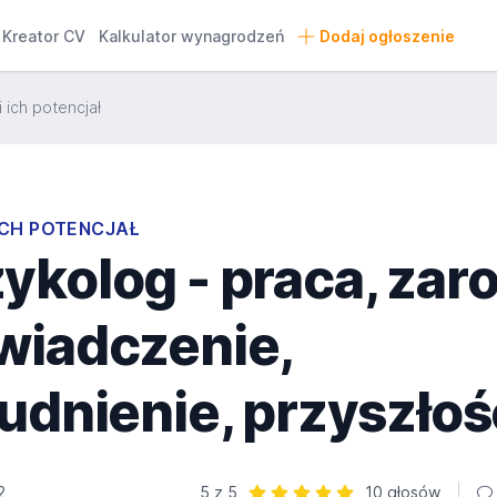
Kreator CV
Kalkulator wynagrodzeń
Dodaj ogłoszenie
 ich potencjał
ICH POTENCJAŁ
kolog - praca, zaro
wiadczenie,
udnienie, przyszłoś
2
5 z 5
10 głosów