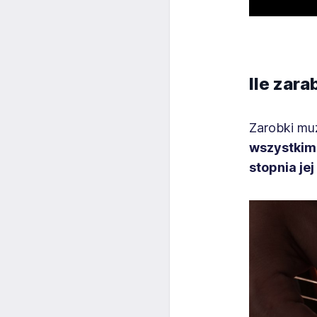
Ile zar
Zarobki mu
wszystkim 
stopnia je