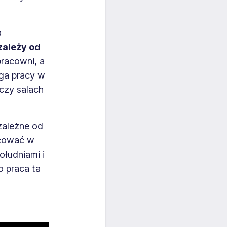
a
zależy od
racowni, a
aga pracy w
czy salach
zależne od
acować w
łudniami i
 praca ta