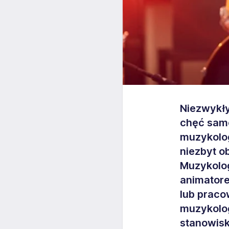
Niezwykły
chęć samo
muzykolo
niezbyt o
Muzykolo
animatore
lub praco
muzykolo
stanowisk