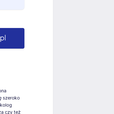
ona
ę szeroko
ykolog
za czy też