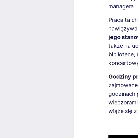
managera.
Praca ta c
nawiązywan
jego stano
także na u
bibliotece
koncertow
Godziny pr
zajmowaneg
godzinach 
wieczorami
wiąże się z