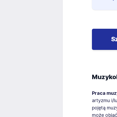
S
Muzykol
Praca muz
artyzmu i/
pojętą muzy
może objąć