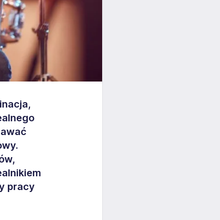
inacja,
ealnego
dawać
owy.
ów,
ealnikiem
y pracy