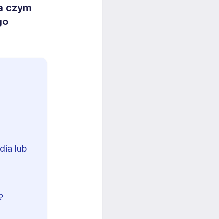
Na czym
go
dia lub
?