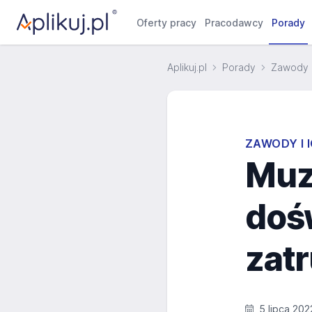
Oferty pracy
Pracodawcy
Porady
Aplikuj.pl
Porady
Zawody i
ZAWODY I 
Muzy
doś
zatr
5 lipca 202