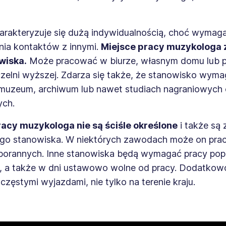
harakteryzuje się dużą indywidualnością, choć wymag
ia kontaktów z innymi.
Miejsce pracy muzykologa 
wiska.
Może pracować w biurze, własnym domu lub p
czelni wyższej. Zdarza się także, że stanowisko wym
, muzeum, archiwum lub nawet studiach nagraniowych 
ych.
acy muzykologa nie są ściśle określone
i także są 
o stanowiska. W niektórych zawodach może on pr
porannych. Inne stanowiska będą wymagać pracy popo
, a także w dni ustawowo wolne od pracy. Dodatkowo
 częstymi wyjazdami, nie tylko na terenie kraju.