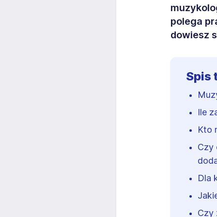
muzykolo
polega p
dowiesz s
Spis 
Muzy
Ile 
Kto 
Czy 
doda
Dla 
Jaki
Czy 