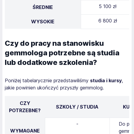
5 100 zł
ŚREDNIE
6 800 zł
WYSOKIE
Czy do pracy na stanowisku
gemmologa potrzebne są studia
lub dodatkowe szkolenia?
Poniżej tabelarycznie przedstawiliśmy
studia i kursy
,
jakie powinien ukończyć przyszły gemmolog.
CZY
SZKOŁY / STUDIA
KUR
POTRZEBNE?
-
Do peł
WYMAGANE
gemmol