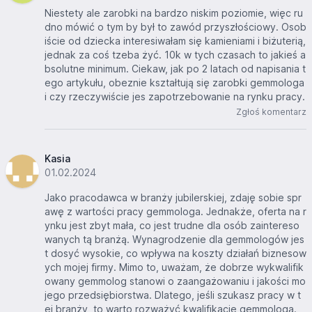
Niestety ale zarobki na bardzo niskim poziomie, więc ru
dno mówić o tym by był to zawód przyszłościowy. Osob
iście od dziecka interesiwałam się kamieniami i biżuterią,
jednak za coś tzeba żyć. 10k w tych czasach to jakieś a
bsolutne minimum. Ciekaw, jak po 2 latach od napisania t
ego artykułu, obeznie kształtują się zarobki gemmologa
i czy rzeczywiście jes zapotrzebowanie na rynku pracy.
Zgłoś komentarz
Kasia
01.02.2024
Jako pracodawca w branży jubilerskiej, zdaję sobie spr
awę z wartości pracy gemmologa. Jednakże, oferta na r
ynku jest zbyt mała, co jest trudne dla osób zaintereso
wanych tą branżą. Wynagrodzenie dla gemmologów jes
t dosyć wysokie, co wpływa na koszty działań biznesow
ych mojej firmy. Mimo to, uważam, że dobrze wykwalifik
owany gemmolog stanowi o zaangażowaniu i jakości mo
jego przedsiębiorstwa. Dlatego, jeśli szukasz pracy w t
ej branży, to warto rozważyć kwalifikacje gemmologa.