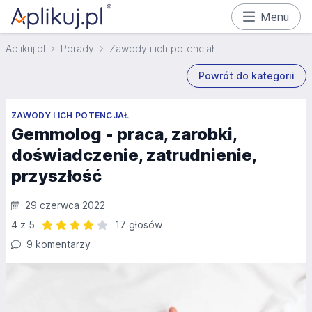
Menu
Aplikuj.pl
Porady
Zawody i ich potencjał
Powrót do kategorii
ZAWODY I ICH POTENCJAŁ
Gemmolog - praca, zarobki,
doświadczenie, zatrudnienie,
przyszłość
29 czerwca 2022
4 z 5
17 głosów
Ocena: 4 z 5 | 17 głosów
9 komentarzy