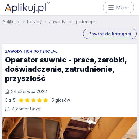
Menu
Aplikuj.pl
Porady
Zawody i ich potencjał
Powrót do kategorii
ZAWODY I ICH POTENCJAŁ
Operator suwnic - praca, zarobki,
doświadczenie, zatrudnienie,
przyszłość
24 czerwca 2022
5 z 5
5 głosów
Ocena: 5 z 5 | 5 głosów
4 komentarze