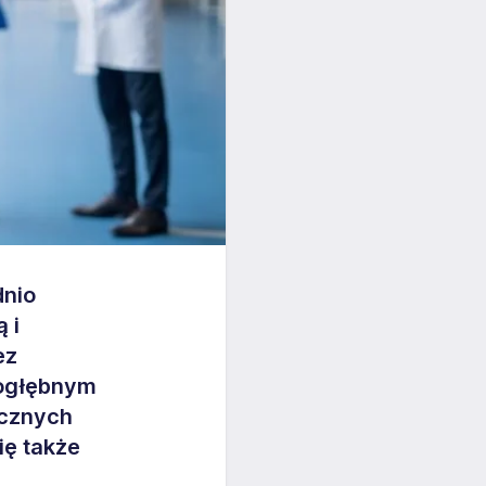
dnio
 i
ez
dogłębnym
ycznych
ię także