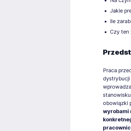
Na czym
Jakie pr
Ile zara
Czy ten
Przedst
Praca prze
dystrybucj
wprowadzane
stanowisku 
obowiązki 
wyrobami m
konkretnego
pracownic