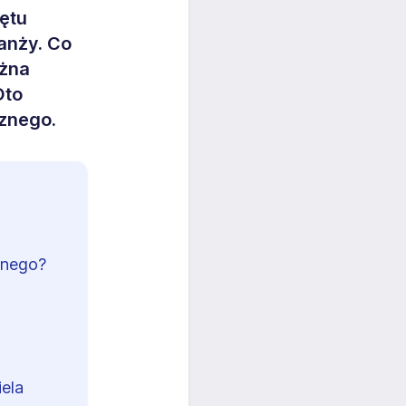
ętu
anży. Co
ożna
Oto
znego.
znego?
ela