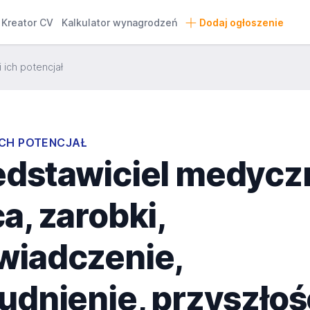
Kreator CV
Kalkulator wynagrodzeń
Dodaj ogłoszenie
 ich potencjał
ICH POTENCJAŁ
edstawiciel medycz
a, zarobki,
wiadczenie,
udnienie, przyszłoś