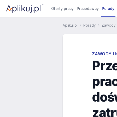
Oferty pracy
Pracodawcy
Porady
Aplikuj.pl
Porady
Zawody i
ZAWODY I 
Prz
prac
doś
zatr