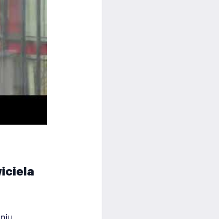
iciela
niu