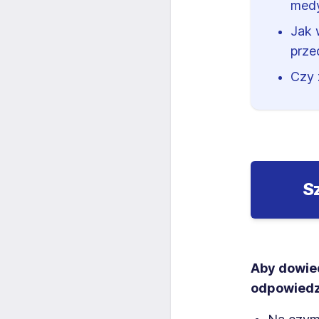
med
Jak 
prze
Czy 
S
Aby dowied
odpowiedzi