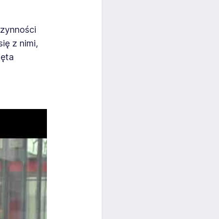
czynności
ię z nimi,
jęta