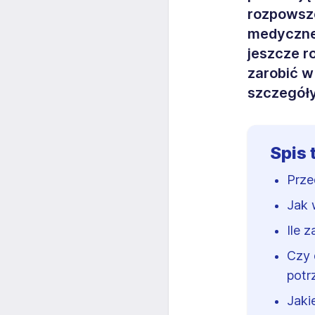
rozpowsz
medyczneg
jeszcze ro
zarobić w
szczegół
Spis 
Prze
Jak 
Ile 
Czy 
potr
Jaki