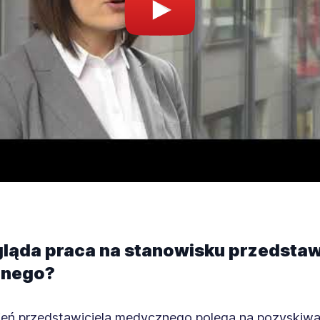
ląda praca na stanowisku przedstaw
nego?
eń przedstawiciela medycznego polega na pozyskiwa