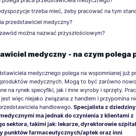
 polega praca przedstawiciela medycznego?
edyspozycje trzeba mieć, żeby pracować na tym stan
bia przedstawiciel medyczny?
 zawód można nazwać przyszłościowym?
awiciel medyczny - na czym polega 
dstawiciela medycznego polega na wspomnianej już pr
i produktów medycznych. Mogą to być zarówno now
 na rynek specyfiki, jak i inne wyroby i sprzęty. Pra
jest więc niejako związana z handlem i przypomina n
przedstawiciela handlowego.
Specjalista z dziedzin
edycznymi ma jednak do czynienia z klientami z
 sektora, takimi jak: lekarze, dyrektorowie szpital
y punktów farmaceutycznych/aptek oraz inni