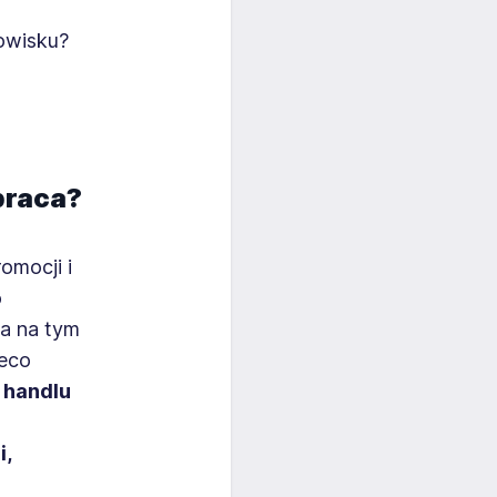
owisku?
praca?
omocji i
o
ca na tym
ieco
y handlu
i,