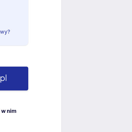
owy?
z w nim