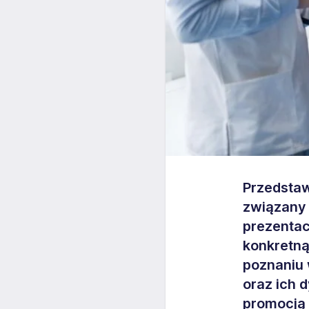
Przedstaw
związany 
prezenta
konkretną
poznaniu
oraz ich 
promocją 