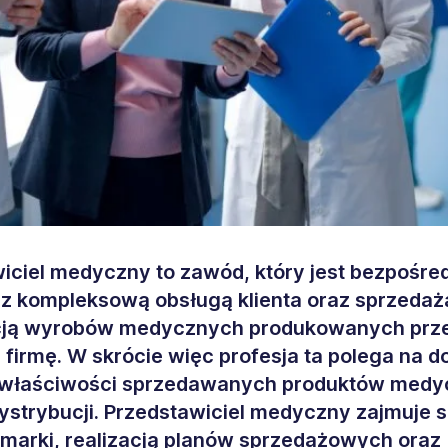
iciel medyczny to zawód, który jest bezpośre
z kompleksową obsługą klienta oraz sprzedażą
cją wyrobów medycznych produkowanych prz
 firmę. W skrócie więc profesja ta polega na 
 właściwości sprzedawanych produktów med
dystrybucji. Przedstawiciel medyczny zajmuje s
marki, realizacją planów sprzedażowych oraz