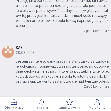
Pracuję jako zarządca nieruchomości od kilku lat i uważ
am, że jest to praca bardzo angażująca, ale jednocześn
ie ciekawa i pełna wyzwań. Jednym z największych atut
ów tej pracy jest kontakt z ludźmi i możliwość rozwiązy
wania ich problemów. Zarobki też są naprawdę satysfak
cjonujące.
Zgłoś komentarz
KAZ
28.08.2023
Jestem zainteresowany pracą na stanowisku zarządcy n
ieruchomości, ponieważ uważam, że posiadam odpowie
dnie cechy i umiejętności, które są potrzebne w tej prac
y. Dodatkowo, atrakcyjne zarobki to istotny czynnik, kt
óry sprawia, że warto zastanowić się nad tym zawodem.
Zgłoś komentarz
sandra
Oferty pracy
Moje konto
Praca alert
Obserwowane
30.07.2023