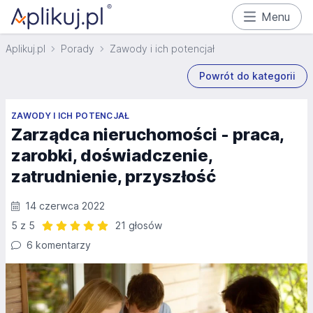
Menu
Aplikuj.pl
Porady
Zawody i ich potencjał
Powrót do kategorii
ZAWODY I ICH POTENCJAŁ
Zarządca nieruchomości - praca,
zarobki, doświadczenie,
zatrudnienie, przyszłość
14 czerwca 2022
5 z 5
21 głosów
Ocena: 5 z 5 | 21 głosów
6 komentarzy