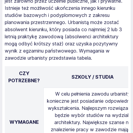
jest zarówno przez uczelnie publiczne, jak i prywatne.
Istnieje też możliwość ukończenia innego kierunku
studiów bazowych i podyplomowych z zakresu
planowania przestrzennego. Urbanistą może zostać
absolwent kierunku, który posiada co najmniej 2 lub 3
letnią praktykę zawodową (absolwenci architektury
mogą odbyć krótszy staż) oraz uzyska pozytywny
wynik z egzaminu państwowego. Wymagania w
zawodzie urbanisty przedstawia tabela.
CZY
SZKOŁY / STUDIA
POTRZEBNE?
W celu pełnienia zawodu urbanisty
konieczne jest posiadanie odpowiedni
wykształcenia. Najlepszym rozwiązan
będzie wybór studiów na wydziale
WYMAGANE
architektury. Największe szanse na
znalezienie pracy w zawodzie mają Ci