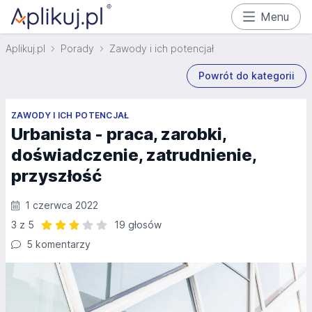
Menu
Aplikuj.pl
Porady
Zawody i ich potencjał
Powrót do kategorii
ZAWODY I ICH POTENCJAŁ
Urbanista - praca, zarobki,
doświadczenie, zatrudnienie,
przyszłość
1 czerwca 2022
3 z 5
19 głosów
Ocena: 3 z 5 | 19 głosów
5 komentarzy