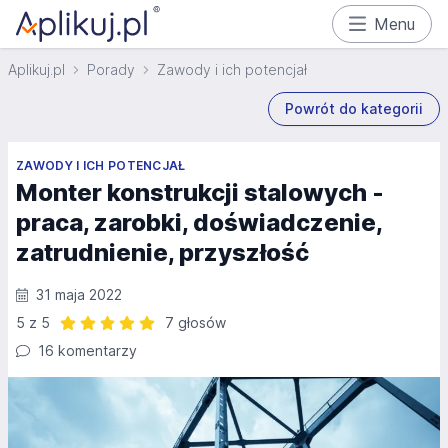
Menu
Aplikuj.pl
Porady
Zawody i ich potencjał
Powrót do kategorii
ZAWODY I ICH POTENCJAŁ
Monter konstrukcji stalowych -
praca, zarobki, doświadczenie,
zatrudnienie, przyszłość
31 maja 2022
5 z 5
7 głosów
Ocena: 5 z 5 | 7 głosów
16 komentarzy