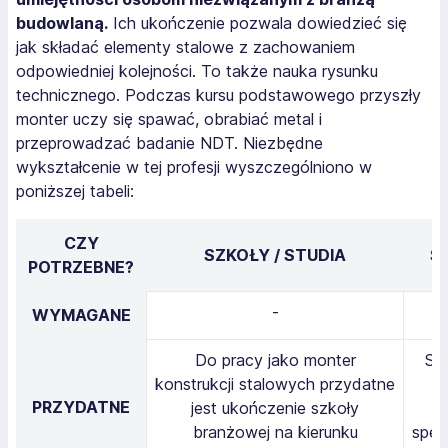
budowlaną.
Ich ukończenie pozwala dowiedzieć się
jak składać elementy stalowe z zachowaniem
odpowiedniej kolejności. To także nauka rysunku
technicznego. Podczas kursu podstawowego przyszły
monter uczy się spawać, obrabiać metal i
przeprowadzać badanie NDT. Niezbędne
wykształcenie w tej profesji wyszczególniono w
poniższej tabeli:
CZY
SZKOŁY / STUDIA
S
POTRZEBNE?
-
WYMAGANE
Do pracy jako monter
Sw
konstrukcji stalowych przydatne
u
PRZYDATNE
jest ukończenie szkoły
branżowej na kierunku
spec