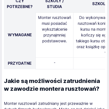
CZY
SZKOŁY /
SZKOLEN
POTRZEBNE?
STUDIA
Monter rusztowań
Do wykonywania
musi posiadać
rusztowań koniec
wykształcenie
kursu na monter
WYMAGANE
przynajmniej
kończy się egz
podstawowe.
takiego kursu otr
oraz książkę ope
wp
-
PRZYDATNE
Jakie są możliwości zatrudnienia
w zawodzie montera rusztowań?
Monter rusztowań zatrudniany jest przeważnie w