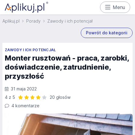
Menu
Aplikuj.pl
Porady
Zawody i ich potencjał
Powrót do kategorii
ZAWODY I ICH POTENCJAŁ
Monter rusztowań - praca, zarobki,
doświadczenie, zatrudnienie,
przyszłość
31 maja 2022
4 z 5
20 głosów
Ocena: 4 z 5 | 20 głosów
4 komentarze