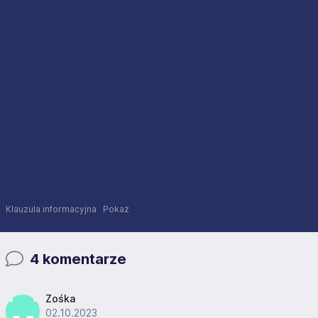
Klauzula informacyjna
Pokaż
4 komentarze
Zośka
02.10.2023