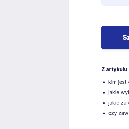
S
Z artykułu
kim jest
jakie wy
jakie za
czy zawó