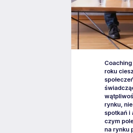
Coaching 
roku cies
społeczeń
świadcząc
wątpliwoś
rynku, ni
spotkań i 
czym pole
na rynku 