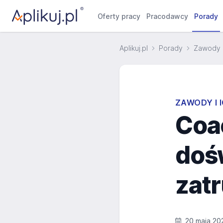
Oferty pracy
Pracodawcy
Porady
Aplikuj.pl
Porady
Zawody i
ZAWODY I 
Coac
doś
zatr
20 maja 20