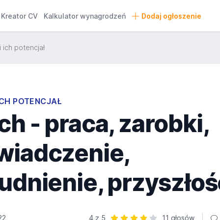
Kreator CV
Kalkulator wynagrodzeń
Dodaj ogłoszenie
 ich potencjał
ICH POTENCJAŁ
h - praca, zarobki,
wiadczenie,
udnienie, przyszłoś
22
4 z 5
11 głosów