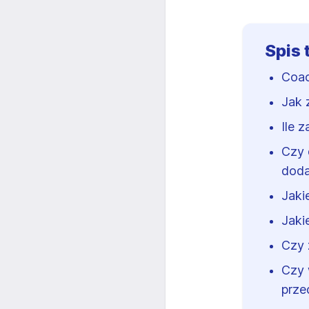
Spis 
Coac
Jak 
Ile 
Czy 
doda
Jaki
Jaki
Czy 
Czy 
prze