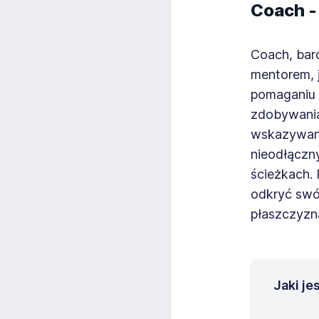
Coach -
Coach, bar
mentorem, j
pomaganiu 
zdobywania
wskazywani
nieodłączn
ścieżkach. 
odkryć swój
płaszczyzn
Jaki j