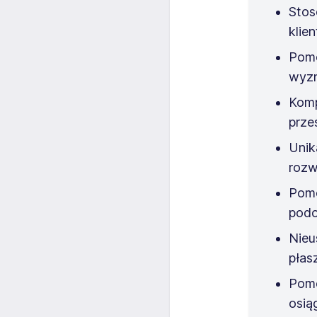
Stos
klie
Pomo
wyzn
Komp
prze
Unik
rozw
Pomo
podo
Nieu
płas
Pomo
osią