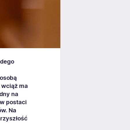
żdego
 osobą
b wciąż ma
ędny na
 w postaci
ów. Na
przyszłość