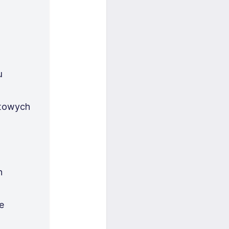
u
u
otowych
h
e