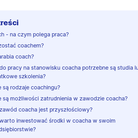
treści
h - na czym polega praca?
zostać coachem?
zarabia coach?
do pracy na stanowisku coacha potrzebne są studia l
tkowe szkolenia?
e są rodzaje coachingu?
e są możliwości zatrudnienia w zawodzie coacha?
zawód coacha jest przyszłościowy?
warto inwestować środki w coacha w swoim
dsiębiorstwie?