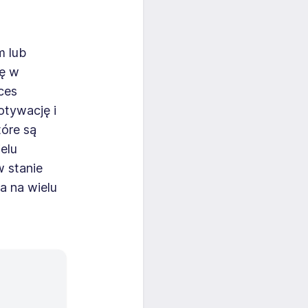
m lub
ię w
ces
otywację i
óre są
elu
w stanie
a na wielu