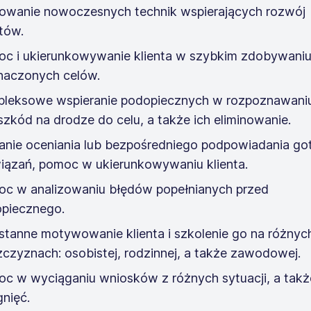
owanie nowoczesnych technik wspierających rozwój
ntów.
c i ukierunkowywanie klienta w szybkim zdobywani
aczonych celów.
leksowe wspieranie podopiecznych w rozpoznawani
szkód na drodze do celu, a także ich eliminowanie.
anie oceniania lub bezpośredniego podpowiadania g
iązań, pomoc w ukierunkowywaniu klienta.
c w analizowaniu błędów popełnianych przed
piecznego.
stanne motywowanie klienta i szkolenie go na różnyc
zczyznach: osobistej, rodzinnej, a także zawodowej.
c w wyciąganiu wniosków z różnych sytuacji, a takż
gnięć.