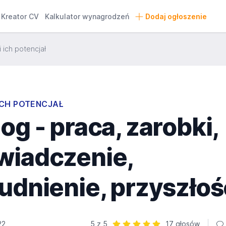
Kreator CV
Kalkulator wynagrodzeń
Dodaj ogłoszenie
 ich potencjał
ICH POTENCJAŁ
og - praca, zarobki,
wiadczenie,
udnienie, przyszłoś
22
5 z 5
17 głosów