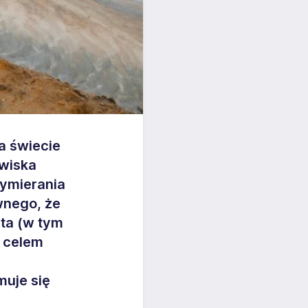
a świecie
owiska
ymierania
wnego, że
ta (w tym
h celem
muje się