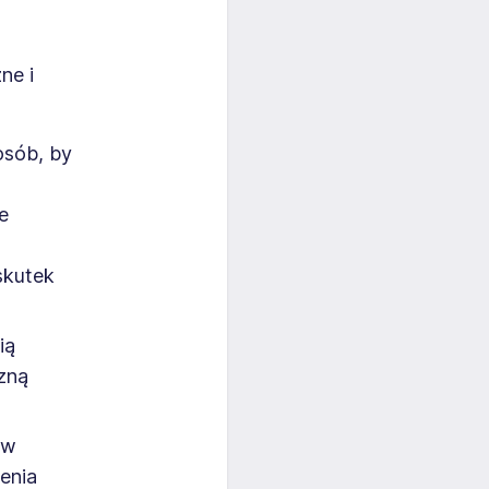
ne i
osób, by
e
skutek
ią
zną
 w
enia