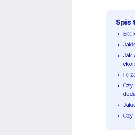
Spis 
Ekol
Jaki
Jak 
ekol
Ile 
Czy 
doda
Jaki
Czy 