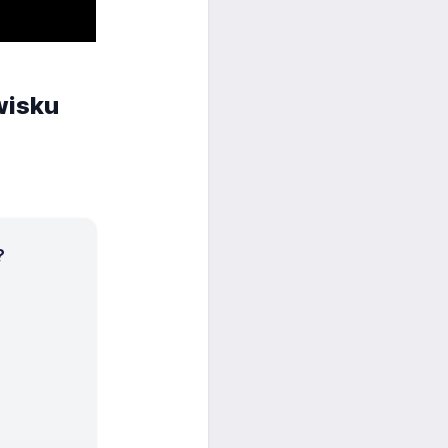
wisku
?