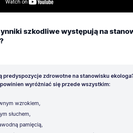
zynniki szkodliwe występują na stano
?
są predyspozycje zdrowotne na stanowisku ekologa
 powinien wyróżniać się przede wszystkim:
wnym wzrokiem,
ym słuchem,
awodną pamięcią,