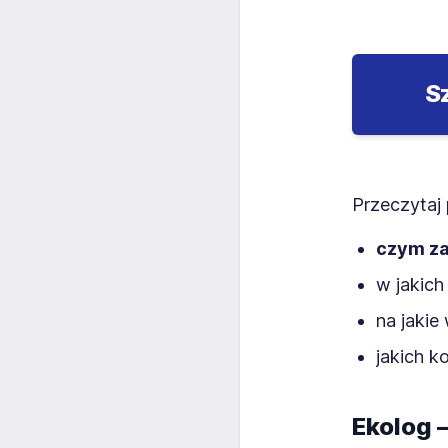
S
Przeczytaj 
czym za
w jakich
na jakie
jakich 
Ekolog 