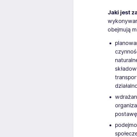
Jaki jest 
wykonywane 
obejmują m
planowan
czynnośc
naturaln
składowa
transpo
działaln
wdrażani
organiza
postawę
podejmo
społecze