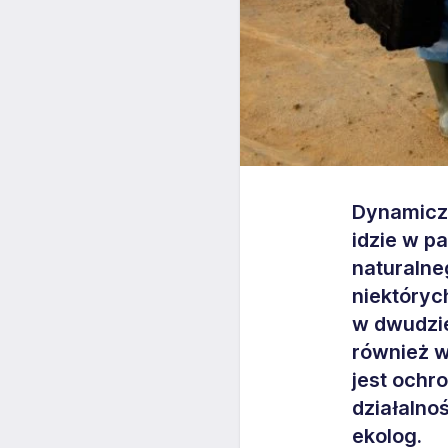
Dynamiczn
idzie w p
naturalne
niektóryc
w dwudzie
również w
jest ochr
działalno
ekolog.