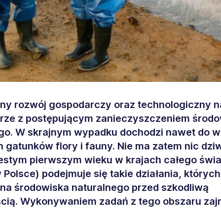
y rozwój gospodarczy oraz technologiczny n
arze z postępującym zanieczyszczeniem środ
go. W skrajnym wypadku dochodzi nawet do w
h gatunków flory i fauny. Nie ma zatem nic dzi
stym pierwszym wieku w krajach całego świa
 Polsce) podejmuje się takie działania, któryc
ona środowiska naturalnego przed szkodliwą
ścią. Wykonywaniem zadań z tego obszaru zaj