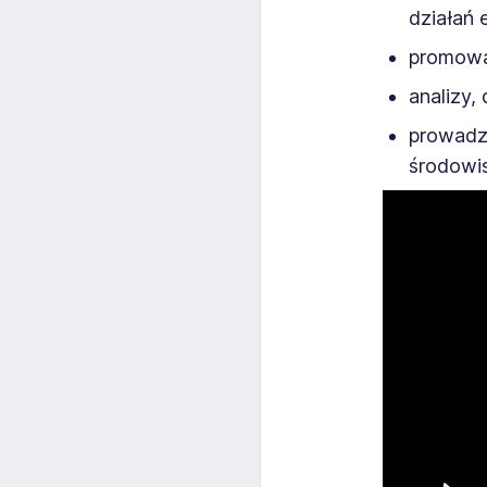
działań 
promowa
analizy,
prowadz
środowis