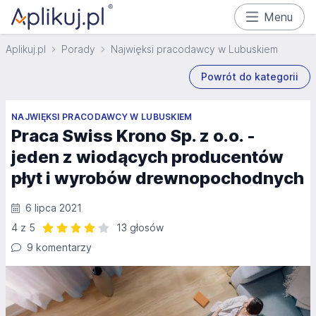
Menu
Aplikuj.pl
Porady
Najwięksi pracodawcy w Lubuskiem
Powrót do kategorii
NAJWIĘKSI PRACODAWCY W LUBUSKIEM
Praca Swiss Krono Sp. z o.o. -
jeden z wiodących producentów
płyt i wyrobów drewnopochodnych
6 lipca 2021
4 z 5
13 głosów
Ocena: 4 z 5 | 13 głosów
9 komentarzy