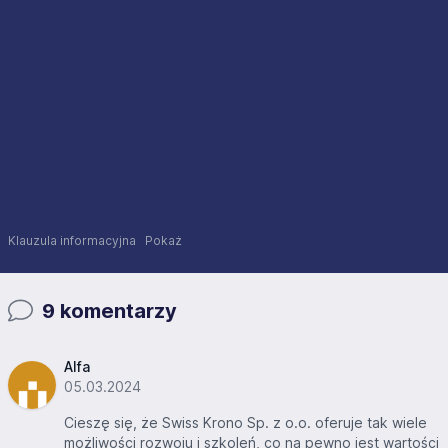
Klauzula informacyjna
Pokaż
9 komentarzy
Alfa
05.03.2024
Cieszę się, że Swiss Krono Sp. z o.o. oferuje tak wiele
możliwości rozwoju i szkoleń, co na pewno jest wartości