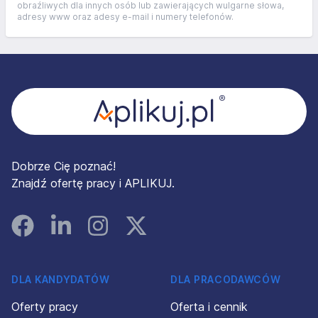
obraźliwych dla innych osób lub zawierających wulgarne słowa,
adresy www oraz adesy e-mail i numery telefonów.
Stopka
Dobrze Cię poznać!
Znajdź ofertę pracy i APLIKUJ.
Facebook
Linked In
Instagram
Instagram
DLA KANDYDATÓW
DLA PRACODAWCÓW
Oferty pracy
Oferta i cennik