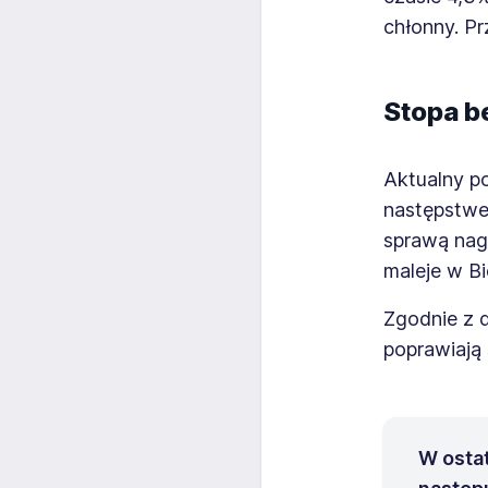
chłonny. Prz
Stopa b
Aktualny p
następstwe
sprawą nagł
maleje w Bie
Zgodnie z 
poprawiają 
W ostat