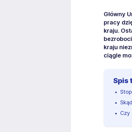
Główny Ur
pracy dz
kraju. Os
bezroboci
kraju nie
ciągle mo
Spis 
Stop
Skąd
Czy 