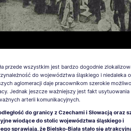
ała przede wszystkim jest bardzo dogodnie zlokalizo
rzynależność do województwa śląskiego i niedaleka o
szych aglomeracji daje pracownikom szerokie możliwo
acy. Jednak jeszcze ważniejszy jest fakt usytuowania
ważnych arterii komunikacyjnych.
odległość do granicy z Czechami i Słowacją oraz sz
jne wiodące do stolic województwa śląskiego i
ego sprawiają, że Bielsko-Biała stało się atrakcyjn