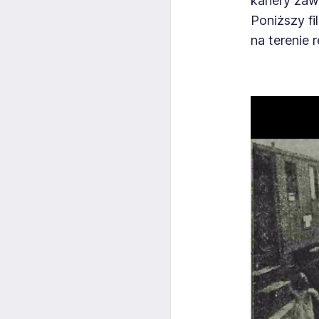
kariery za
Poniższy fi
na terenie r