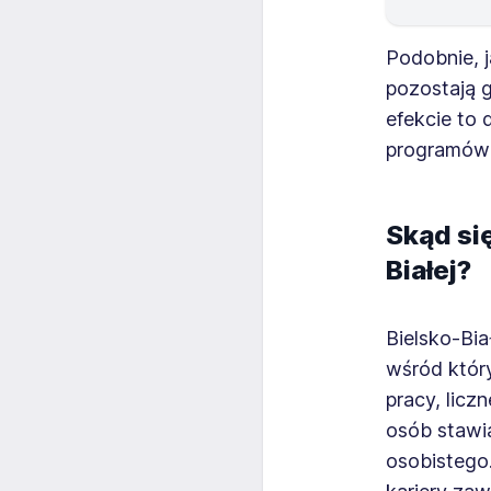
Podobnie, j
pozostają 
efekcie to
programów 
Skąd si
Białej?
Bielsko-Bia
wśród który
pracy, licz
osób stawia
osobistego.