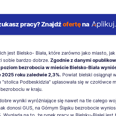
zukasz pracy?
Znajdź
ofertę
na
ch jest Bielsko- Biała, które zarówno jako miasto, jak 
zi sobie bardzo dobrze.
Zgodnie z danymi opubliko
poziom bezrobocia w mieście Bielsko-Biała wyniós
e 2025 roku zaledwie 2,3%.
Powiat bielski osiągnął 
"stolica Podbeskidzia" uplasowała się w czołówce m
bezrobociu w kraju.
dobre wyniki wyróżniające się nawet na tle całego 
 Jak donosi GUS, na Górnym Śląsku bezrobocie wynio
. Wygląda na to, że rynek pracy w Bielsku-Białej jest