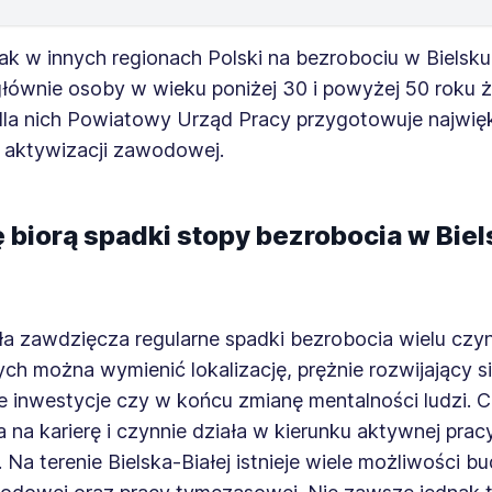
ak w innych regionach Polski na bezrobociu w Bielsku
głównie osoby w wieku poniżej 30 i powyżej 50 roku ż
 dla nich Powiatowy Urząd Pracy przygotowuje najwięk
aktywizacji zawodowej.
ę biorą spadki stopy bezrobocia w Bie
ła zawdzięcza regularne spadki bezrobocia wielu czy
ch można wymienić lokalizację, prężnie rozwijający s
ne inwestycje czy w końcu zmianę mentalności ludzi. 
 na karierę i czynnie działa w kierunku aktywnej prac
 Na terenie Bielska-Białej istnieje wiele możliwości 