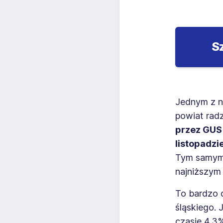
S
Jednym z ni
powiat rad
przez GUS 
listopadzi
Tym samym 
najniższym 
To bardzo 
śląskiego.
czasie 4,3%