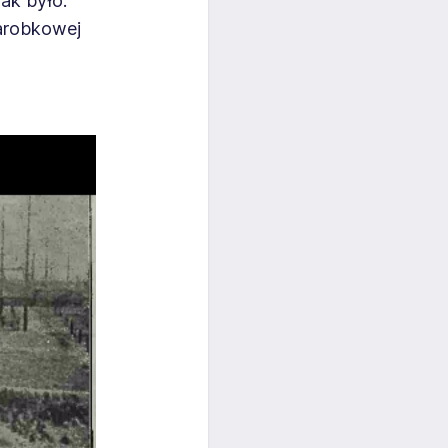
ak było.
zarobkowej