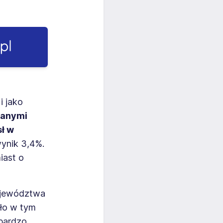
i jako
wanymi
ł w
wynik 3,4%.
iast o
województwa
sło w tym
 bardzo