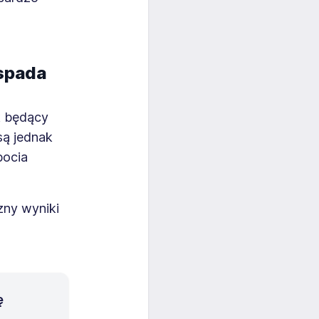
 spada
k będący
są jednak
bocia
zny wyniki
ę