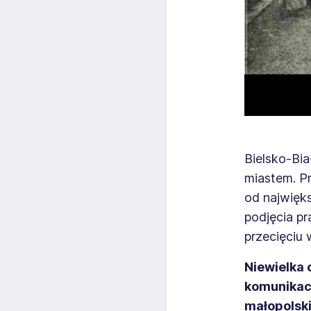
Bielsko-Bi
miastem. P
od najwięk
podjęcia pr
przecięciu 
Niewielka 
komunikacy
małopolski