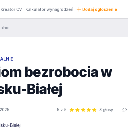
Kreator CV
Kalkulator wynagrodzeń
Dodaj ogłoszenie
kalnie
ALNIE
iom bezrobocia w
sku-Białej
 2025
5 z 5
3 głosy
Ocena: 5 z 5 | 3 głosy