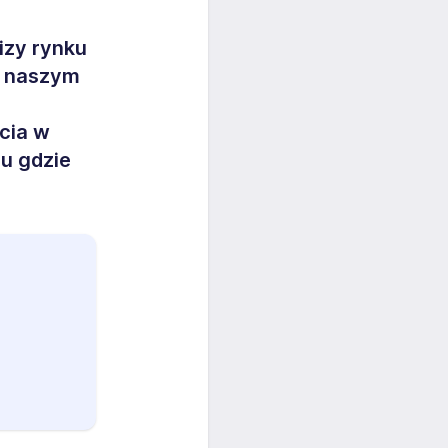
izy rynku
w naszym
cia w
ju gdzie