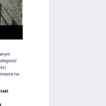
wanym
dległość
ści
 miasta na
laki
ą