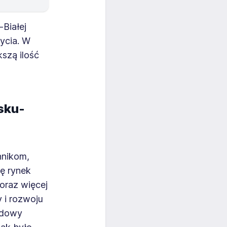
-Białej
ycia. W
szą ilość
lsku-
nnikom,
ię rynek
Coraz więcej
y i rozwoju
budowy