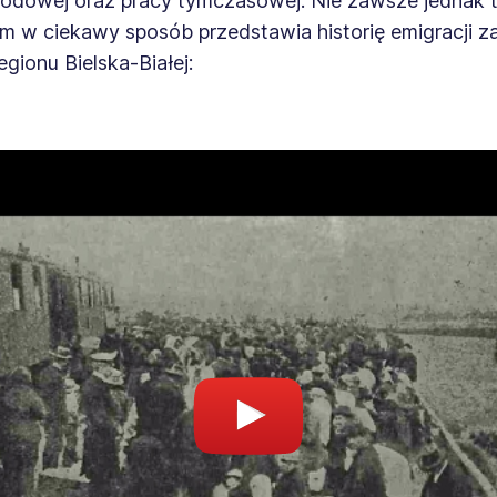
wodowej oraz pracy tymczasowej. Nie zawsze jednak t
lm w ciekawy sposób przedstawia historię emigracji 
egionu Bielska-Białej: