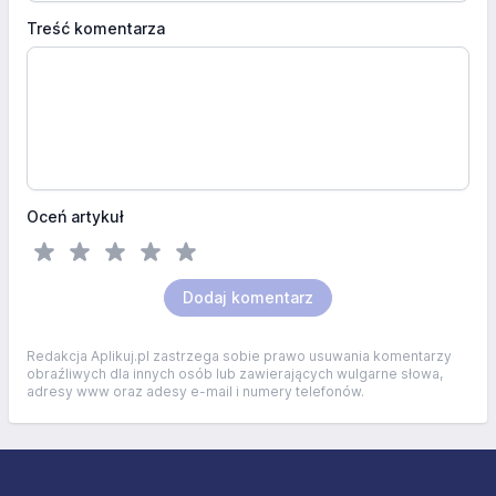
Treść komentarza
Oceń artykuł
Dodaj komentarz
Redakcja Aplikuj.pl zastrzega sobie prawo usuwania komentarzy
obraźliwych dla innych osób lub zawierających wulgarne słowa,
adresy www oraz adesy e-mail i numery telefonów.
Stopka