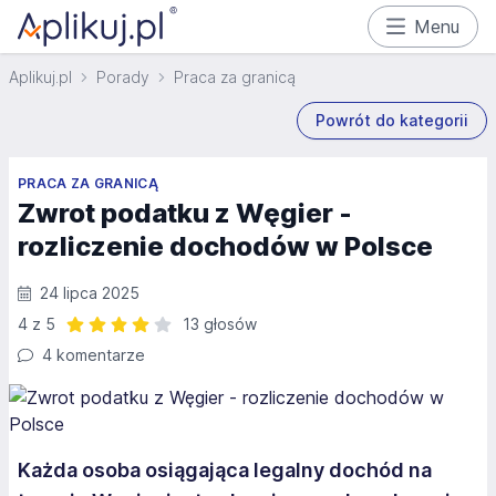
Menu
Aplikuj.pl
Porady
Praca za granicą
Powrót do kategorii
PRACA ZA GRANICĄ
Zwrot podatku z Węgier -
rozliczenie dochodów w Polsce
24 lipca 2025
4 z 5
13 głosów
Ocena: 4 z 5 | 13 głosów
4 komentarze
Każda osoba osiągająca legalny dochód na