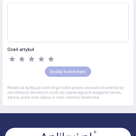
Oceń artykuł
Dodaj komentarz
Redakcja Aplikuj.pl zastrzega sobie prawo usuwania komentarzy
obraźliwych dla innych osób lub zawierających wulgarne słowa,
adresy www oraz adesy e-mail i numery telefonów.
Stopka