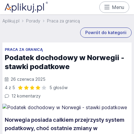
Menu
Aplikuj.pl
Porady
Praca za granicą
Powrót do kategorii
PRACA ZA GRANICĄ
Podatek dochodowy w Norwegii -
stawki podatkowe
26 czerwca 2025
4 z 5
5 głosów
Ocena: 4 z 5 | 5 głosów
12 komentarzy
Norwegia posiada całkiem przejrzysty system
podatkowy, choć ostatnie zmiany w