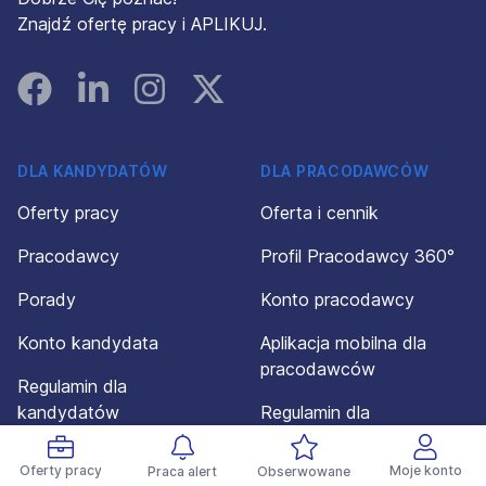
Znajdź ofertę pracy i APLIKUJ.
Facebook
Linked In
Instagram
Instagram
DLA KANDYDATÓW
DLA PRACODAWCÓW
Oferty pracy
Oferta i cennik
Pracodawcy
Profil Pracodawcy 360°
Porady
Konto pracodawcy
Konto kandydata
Aplikacja mobilna dla
pracodawców
Regulamin dla
kandydatów
Regulamin dla
pracodawców
Powiadomienia
Oferty pracy
Moje konto
Praca alert
Obserwowane