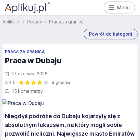
Menu
Aplikuj.pl
Porady
Praca za granicą
Powrót do kategorii
PRACA ZA GRANICĄ
Praca w Dubaju
27 czerwca 2026
4 z 5
9 głosów
Ocena: 4 z 5 | 9 głosów
15 komentarzy
Niegdyś podróże do Dubaju kojarzyły się z
absolutnym luksusem, na który mogli sobie
pozwolić nieliczni. Największe miasto Emiratów