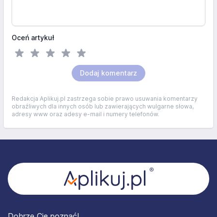
Oceń artykuł
Dodaj komentarz
Redakcja Aplikuj.pl zastrzega sobie prawo usuwania komentarzy
obraźliwych dla innych osób lub zawierających wulgarne słowa,
adresy www oraz adesy e-mail i numery telefonów.
Stopka
Dobrze Cię poznać!