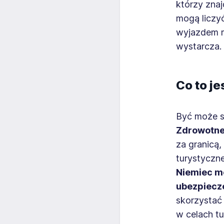
którzy zna
mogą liczyć
wyjazdem m
wystarcza.
Co to je
Być może s
Zdrowotne
za granicą,
turystyczne
Niemiec mo
ubezpiecz
skorzystać
w celach t