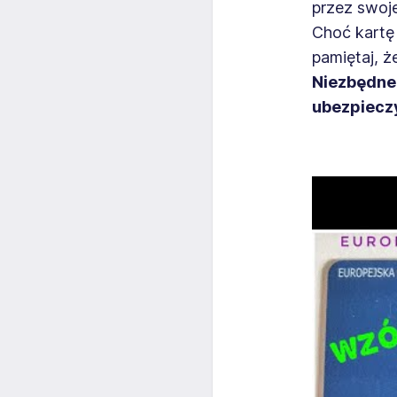
przez swoj
Choć kartę
pamiętaj, ż
Niezbędne 
ubezpieczy