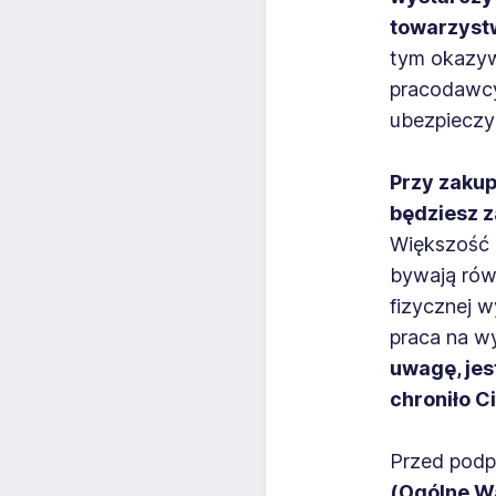
towarzystw
tym okazyw
pracodawcy
ubezpieczyc
Przy zakup
będziesz z
Większość u
bywają rów
fizycznej w
praca na w
uwagę, jes
chroniło C
Przed podp
(Ogólne W