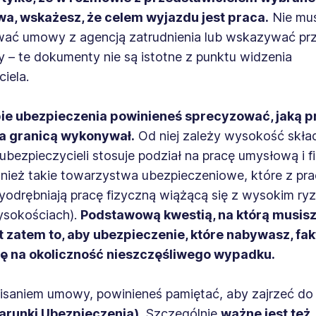
a, wskażesz, że celem wyjazdu jest praca.
Nie mus
ać umowy z agencją zatrudnienia lub wskazywać pr
 – te dokumenty nie są istotne z punktu widzenia
iela.
ie ubezpieczenia powinieneś sprecyzować, jaką p
a granicą wykonywał.
Od niej zależy wysokość skład
bezpieczycieli stosuje podział na pracę umysłową i fi
nież takie towarzystwa ubezpieczeniowe, które z pr
yodrębniają pracę fizyczną wiążącą się z wysokim ryz
ysokościach).
Podstawową kwestią, na którą musisz
t zatem to, aby ubezpieczenie, które nabywasz, fa
ię na okoliczność nieszczęśliwego wypadku.
isaniem umowy, powinieneś pamiętać, aby zajrzeć do
arunki Ubezpieczenia).
Szczególnie
ważne jest też