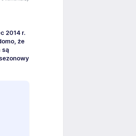
 2014 r.
domo, że
m są
a sezonowy