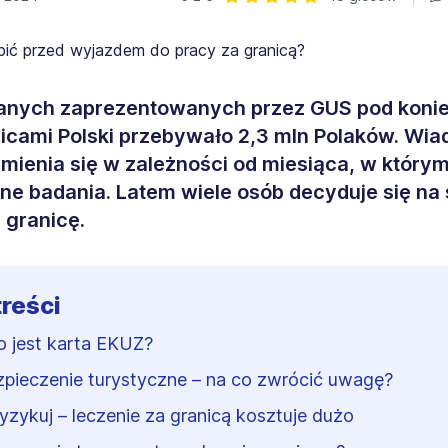
Ocena: 5 z 5 | 18 głosów
nych zaprezentowanych przez GUS pod koniec
icami Polski przebywało 2,3 mln Polaków. Wia
 zmienia się w zależności od miesiąca, w który
e badania. Latem wiele osób decyduje się n
 granicę.
treści
o jest karta EKUZ?
pieczenie turystyczne – na co zwrócić uwagę?
ryzykuj – leczenie za granicą kosztuje dużo