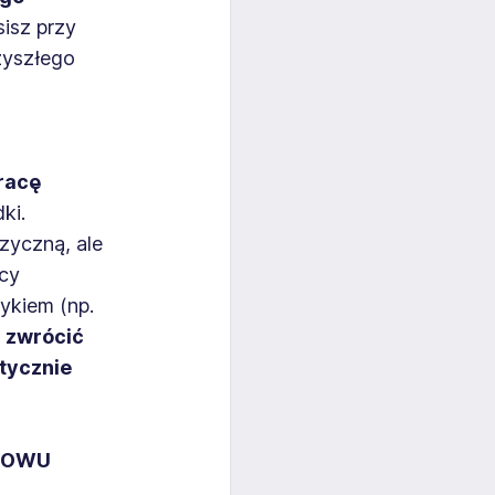
isz przy
zyszłego
racę
ki.
zyczną, ale
acy
ykiem (np.
 zwrócić
ktycznie
OWU