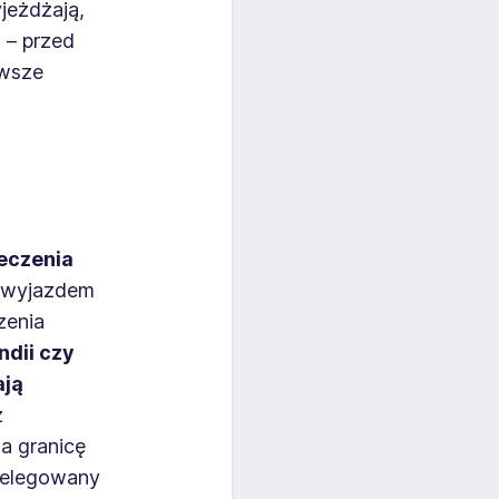
jeżdżają,
o – przed
awsze
ieczenia
ed wyjazdem
zenia
ndii czy
ają
z
a granicę
ddelegowany