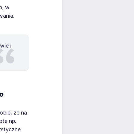
h, w
wania.
wie i
żo
obie, że na
otę np.
rystyczne