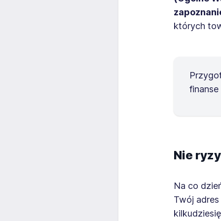
zapoznanie
których to
Przygot
finanse
Nie ryzy
Na co dzie
Twój adres
kilkudziesi