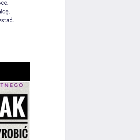
sce.
icę,
ystać.