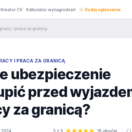
Kreator CV
Kalkulator wynagrodzeń
Dodaj ogłoszenie
pracy i praca za granicą
RACY I PRACA ZA GRANICĄ
ie ubezpieczenie
upić przed wyjazde
y za granicą?
a 2024
5 z 5
18 głosów