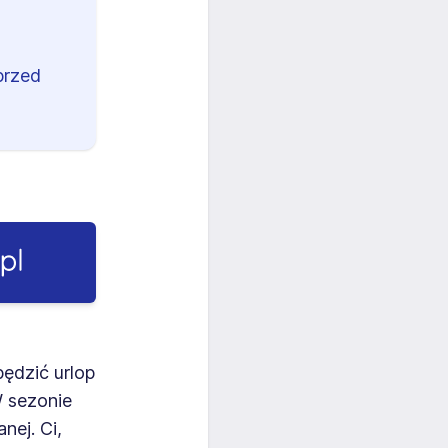
przed
pędzić urlop
W sezonie
nej. Ci,