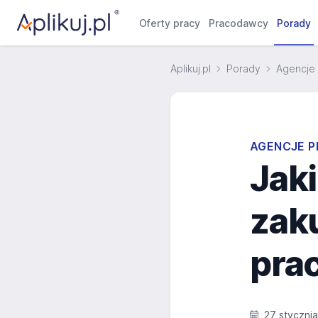
Oferty pracy
Pracodawcy
Porady
Aplikuj.pl
Porady
Agencje 
AGENCJE P
Jak
zak
prac
27 styczni