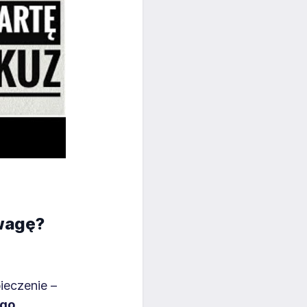
uwagę?
ieczenie –
ego