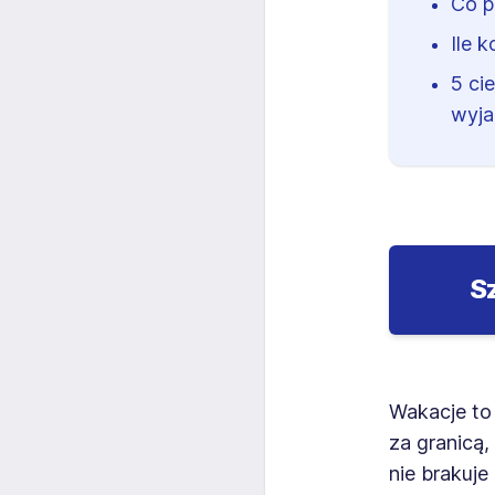
Co p
Ile 
5 ci
wyja
S
Wakacje to 
za granicą
nie brakuje