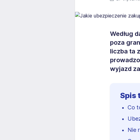
Według da
poza gran
liczba ta
prowadzon
wyjazd za
Spis 
Co t
Ubez
Nie 