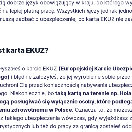
jdą dobrze język obowiązujący w kraju, do którego wy
 na lepiej płatną pracę. Wszystkich łączy jednak jedn
uszą zadbać o ubezpieczenie, bo karta EKUZ nie z
st karta EKUZ?
łyszałeś o karcie EKUZ
(Europejskiej Karcie Ubezp
go)
i błędnie założyłeś, że jej wyrobienie sobie prz
 uchroni Cię przed koniecznością nabywania ubezpiec
go. Niekoniecznie, bo
taką kartą na terenie np. Hola
gą posługiwać się wyłącznie osoby, które podleg
eniu zdrowotnemu w Polsce.
Oznacza to, że możes
 z takiego ubezpieczenia wówczas, gdy wyjeżdżasz z
urystycznych lub też do pracy za granicą zostałeś o