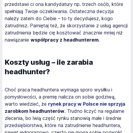
przedstawi ci ona kandydatury np. trzech osób, które
spełniają Twoje oczekiwania. Ostateczna decyzja
należy zatem do Ciebie – to ty decydujesz, kogo
zatrudnisz. Pamiętaj też, że skorzystanie z usług agencji
zatrudnienia będzie cię kosztować znacznie mniej niż
nawiązanie
współpracy z headhunterem
.
Koszty usług – ile zarabia
headhunter?
Choć praca headhuntera wymaga sporo wysiłku i
pomysłowości, a premię nalicza on sobie godziwą,
warto wiedzieć, że
rynek pracy w Polsce nie sprzyja
zarobkom headhunterów
. Trudno liczyć na regularne
zlecenia, bo lwią część rynku stanowią małe i średnie
przedsiębiorstwa, które na zatrudnienie headhuntera,
nawet jednorazowo, często nie mogą sobie pozwolić.