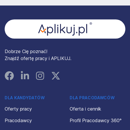
Stopka
Dobrze Cię poznać!
Znajdź ofertę pracy i APLIKUJ.
Facebook
Linked In
Instagram
Instagram
DLA KANDYDATÓW
DLA PRACODAWCÓW
Oferty pracy
Oferta i cennik
Pracodawcy
Profil Pracodawcy 360°