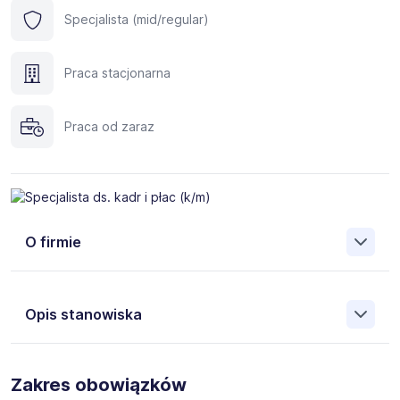
Specjalista (mid/regular)
Praca stacjonarna
Praca od zaraz
O firmie
Opis stanowiska
Dla naszego klienta z branży hotelarskiej poszukujemy
osób na stanowisko:
Specjalista ds. kadr i płac (k/m)
Zakres obowiązków