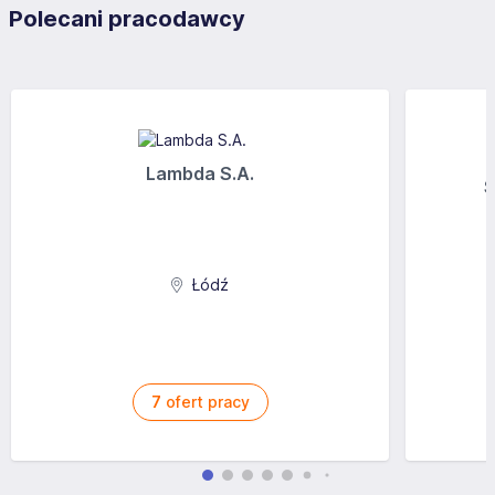
Polecani pracodawcy
wszystkich szczebli, stałego i czasowego zatrudnienia
oraz outsourcingu. Nr wpisu do Rejestru Agencji
Zatrudnienia: 2010
Lambda S.A.
S
Łódź
7
ofert pracy