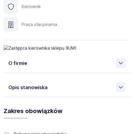
Kierownik
Praca stacjonarna
O firmie
Opis stanowiska
Prowadzimy rekrutację do sklepu z artykułami
przemysłowymi.
Zakres obowiązków