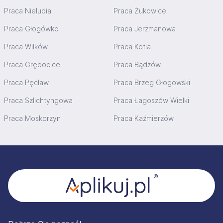
Praca Nielubia
Praca Żukowice
Praca Głogówko
Praca Jerzmanowa
Praca Wilków
Praca Kotla
Praca Grębocice
Praca Bądzów
Praca Pęcław
Praca Brzeg Głogowski
Praca Szlichtyngowa
Praca Łagoszów Wielki
Praca Moskorzyn
Praca Kaźmierzów
Stopka