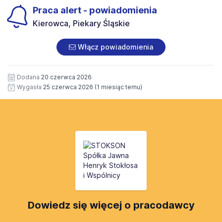
poz. 926, ze zm.) ma Pani/Pan prawo dostępu do treści
prawa dostępu do treści moich Danych Osobowych i
Praca alert - powiadomienia
swoich Danych Osobowych oraz prawo
możliwości ich poprawiania. Oświadczam również, że
do ich poprawiania.
Kierowca, Piekary Śląskie
podałam/łem moje Dane Osobowe dobrowolnie. Brak
niniejszej zgody uniemożliwia wykorzystanie Pani/Pana
danych osobowych w procesie rekrutacji.
Włącz powiadomienia
Dodana
20 czerwca 2026
Wygasła
25 czerwca 2026
(1 miesiąc temu)
Dowiedz się więcej o pracodawcy