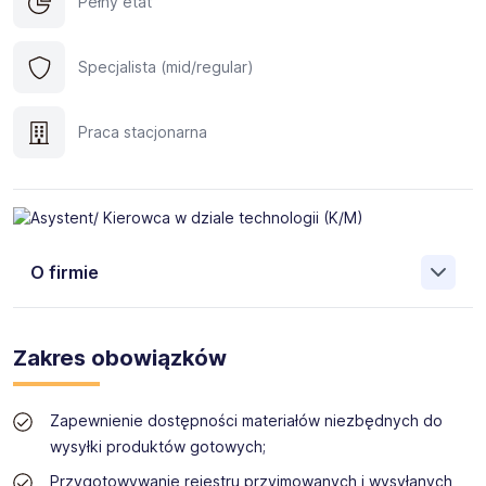
Pełny etat
Specjalista (mid/regular)
Praca stacjonarna
O firmie
STOKSON
powstał w 1990 roku i obecnie jest jednym z
najnowocześniejszych przedsiębiorstw
Zakres obowiązków
wyspecjalizowanych w segmencie słodkich produktów
piekarniczych. Nasza firma jest pionierem i liderem rynku
donutów w Polsce i jedną z największych firm
Zapewnienie dostępności materiałów niezbędnych do
produkcyjnych w tej kategorii w Europie. Jesteśmy
wysyłki produktów gotowych;
zespołem pełnych pasji profesjonalistów, ceniących
kreatywne podejście do pracy. Posiadamy najważniejsze,
Przygotowywanie rejestru przyjmowanych i wysyłanych