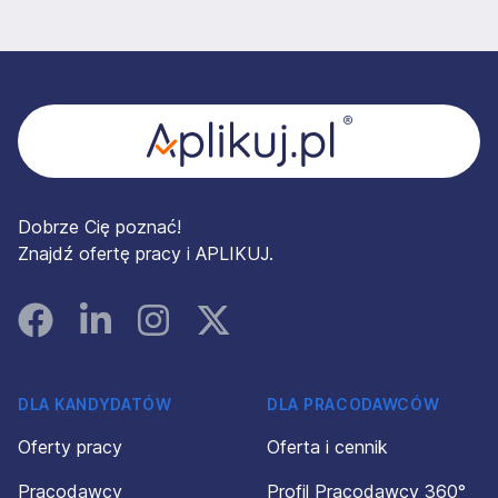
Stopka
Dobrze Cię poznać!
Znajdź ofertę pracy i APLIKUJ.
Facebook
Linked In
Instagram
Instagram
DLA KANDYDATÓW
DLA PRACODAWCÓW
Oferty pracy
Oferta i cennik
Pracodawcy
Profil Pracodawcy 360°