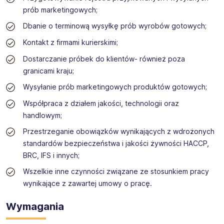
międzynarodowe certyfikaty gwarantujące najwyższą
prób marketingowych;
jakość i bezpieczeństwo produkcji. W naszych zakładach
Dbanie o terminową wysyłkę prób wyrobów gotowych;
wykorzystujemy innowacyjne rozwiązania w zakresie
technologii, produkcji, magazynowania oraz logistyki
Kontakt z firmami kurierskimi;
produktów.
Dostarczanie próbek do klientów- również poza
granicami kraju;
Wysyłanie prób marketingowych produktów gotowych;
Współpraca z działem jakości, technologii oraz
handlowym;
Przestrzeganie obowiązków wynikających z wdrożonych
standardów bezpieczeństwa i jakości żywności HACCP,
BRC, IFS i innych;
Wszelkie inne czynności związane ze stosunkiem pracy
wynikające z zawartej umowy o pracę.
Wymagania