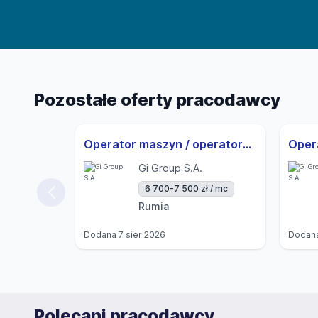
Pozostałe oferty pracodawcy
Operator maszyn / operatorka maszyn | 3-zmiany | UoP | od zaraz
Oper
Gi Group S.A.
6 700-7 500 zł / mc
Rumia
Dodana
7 sier 2026
Dodan
Polecani pracodawcy