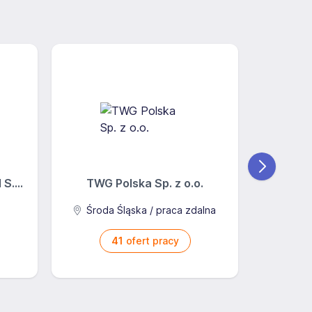
S....
TWG Polska Sp. z o.o.
AB J
Środa Śląska / praca zdalna
41
ofert pracy