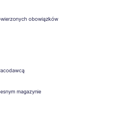
powierzonych obowiązków
pracodawcą
zesnym magazynie