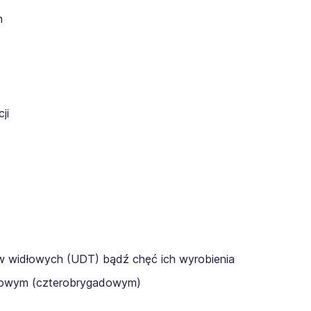
h
ji
ów widłowych (UDT) bądź chęć ich wyrobienia
nowym (czterobrygadowym)