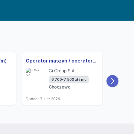
/m)
Operator maszyn / operatorka maszyn | 3-zmiany | UoP | od zaraz
Gi Group S.A.
6 700-7 500 zł / mc
Choczewo
Dodana
7 sier 2026
Dodana
7 si