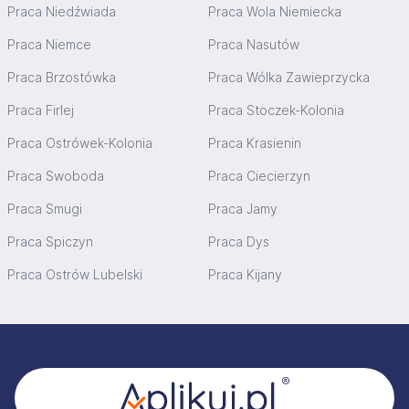
Praca Niedźwiada
Praca Wola Niemiecka
Praca Niemce
Praca Nasutów
Praca Brzostówka
Praca Wólka Zawieprzycka
Praca Firlej
Praca Stoczek-Kolonia
Praca Ostrówek-Kolonia
Praca Krasienin
Praca Swoboda
Praca Ciecierzyn
Praca Smugi
Praca Jamy
Praca Spiczyn
Praca Dys
Praca Ostrów Lubelski
Praca Kijany
Stopka