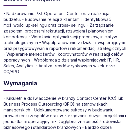
approach to all recruitment processes. Our specialists,
będzie odpowiedzialna za całościowe zarządzanie
completely free of charge, will help you find and get the
operacjami, finansami, zespołem oraz rozwojem podległej
best job for you!
jednostki. Jest to kluczowa funkcja mająca bezpośredni
- Nadzorowanie P&L Operations Center oraz realizacja
wpływ na jakość usług, wyniki finansowe oraz realizację
budżetu. - Budowanie relacji z klientami i identyfikować
strategii organizacji.
możliwości up-sellingu oraz cross- sellingu - Zarządzanie
zespołem, procesami rekrutacji, rozwojem i planowaniem
kompetencji - Wdrażanie optymalizacji procesów, inicjatyw
technologicznych - Współpracowanie z działami wspierającymi
oraz przygotowywanie raportów i rekomendacji strategicznych
- Wspieranie menedżerów i koordynatorów w realizacji celów
operacyjnych - Współpraca z działami wspierającymi: IT, HR,
Sales, Analytics. - Analiza trendów rynkowych w sektorze
CC/BPO
Wymagania
- Kilkuletnie doświadczenie w branży Contact Center (CC) lub
Business Process Outsourcing (BPO) na stanowiskach
managerskich - Udokumentowane sukcesy w budowaniu i
prowadzeniu zespołów oraz w zarządzaniu dużymi projektami i
jednostkami operacyjnymi - Dogłębna znajomość środowiska
biznesowego i standardów branżowych - Bardzo dobra