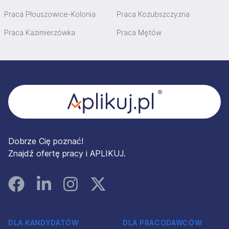
Praca Płouszowice-Kolonia
Praca Kozubszczyzna
Praca Kazimierzówka
Praca Mętów
Stopka
Dobrze Cię poznać!
Znajdź ofertę pracy i APLIKUJ.
Facebook
Linked In
Instagram
Instagram
DLA KANDYDATÓW
DLA PRACODAWCÓW