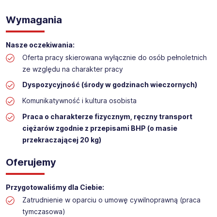
WYKŁADANIE TOWARU w sklepie kosmetycznym
Lokalizacja: Sieniawa
Wymagania
Nasze oczekiwania:
Oferta pracy skierowana wyłącznie do osób pełnoletnich
ze względu na charakter pracy
Dyspozycyjność (środy w godzinach wieczornych)
Komunikatywność i kultura osobista
Praca o charakterze fizycznym, ręczny transport
ciężarów zgodnie z przepisami BHP (o masie
przekraczającej 20 kg)
Oferujemy
Przygotowaliśmy dla Ciebie:
Zatrudnienie w oparciu o umowę cywilnoprawną (praca
tymczasowa)