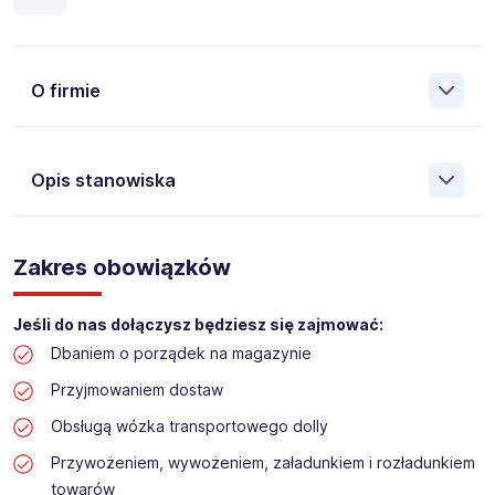
O firmie
Opis stanowiska
Założona w 2001 Agencja Pracy Tymczasowej, Agencja
Pośrednictwa Pracy i Doradztwa Personalnego Work &
Zakres obowiązków
Profit jest obecnie jedną z największych niezależnych
polskich agencji zatrudnienia. W ciągu wielu lat naszej
działalności daliśmy pracę przeszło 50 000 pracowników
Jeśli do nas dołączysz będziesz się zajmować:
w całym kraju. Skutecznie znajdujemy pracowników dla
Dbaniem o porządek na magazynie
największych firm, jak również małych rodzinnych
przedsiębiorstw w Polsce. Agencja jest wpisana pod nr
Przyjmowaniem dostaw
396 w Krajowym Rejestrze Agencji Zatrudnienia.
Obsługą wózka transportowego dolly
Obecnie dla naszego Klienta, poszukujemy osób na
Przywożeniem, wywożeniem, załadunkiem i rozładunkiem
stanowisko:
towarów