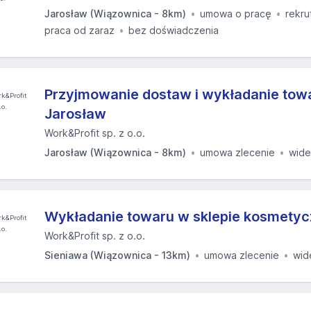
Jarosław (Wiązownica - 8km)
umowa o pracę
rekru
praca od zaraz
bez doświadczenia
Przyjmowanie dostaw i wykładanie towa
Jarosław
Work&Profit sp. z o.o.
Jarosław (Wiązownica - 8km)
umowa zlecenie
wid
Wykładanie towaru w sklepie kosmetyc
Work&Profit sp. z o.o.
Sieniawa (Wiązownica - 13km)
umowa zlecenie
wid