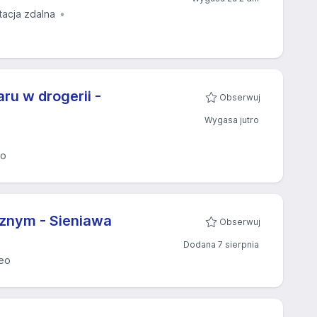
tacja zdalna
ru w drogerii -
Obserwuj
Wygasa jutro
eo
znym - Sieniawa
Obserwuj
Dodana 7 sierpnia
eo