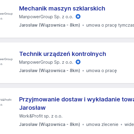
Mechanik maszyn szklarskich
ManpowerGroup Sp. z o.o.
Jarosław (Wiązownica - 8km)
umowa o pracę tymcza
Technik urządzeń kontrolnych
ManpowerGroup Sp. z o.o.
Jarosław (Wiązownica - 8km)
umowa o pracę
Przyjmowanie dostaw i wykładanie towa
Jarosław
Work&Profit sp. z o.o.
Jarosław (Wiązownica - 8km)
umowa zlecenie
wid