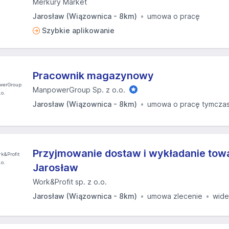
Merkury Market
Jarosław (Wiązownica - 8km)
umowa o pracę
Szybkie aplikowanie
Pracownik magazynowy
ManpowerGroup Sp. z o.o.
Jarosław (Wiązownica - 8km)
umowa o pracę tymcza
Przyjmowanie dostaw i wykładanie towa
Jarosław
Work&Profit sp. z o.o.
Jarosław (Wiązownica - 8km)
umowa zlecenie
wid