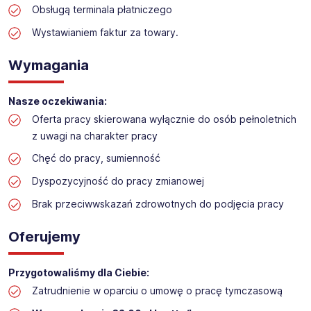
na stanowisko:
Obsługą terminala płatniczego
Praca w sektorze obsługi klienta w markecie
Wystawianiem faktur za towary.
budowlanym
Lokalizacja: Kraków (Bronowice)​
Wymagania
Nasze oczekiwania:
Oferta pracy skierowana wyłącznie do osób pełnoletnich
z uwagi na charakter pracy
Chęć do pracy, sumienność
Dyspozycyjność do pracy zmianowej
Brak przeciwwskazań zdrowotnych do podjęcia pracy
Oferujemy
Przygotowaliśmy dla Ciebie:
Zatrudnienie w oparciu o umowę o pracę tymczasową