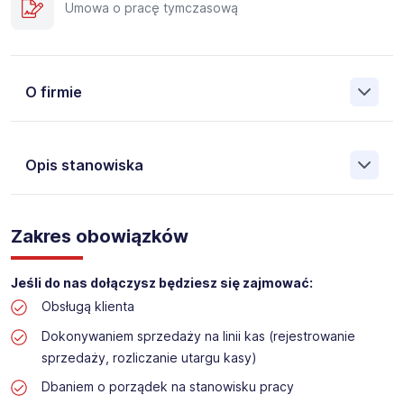
Umowa o pracę tymczasową
O firmie
Opis stanowiska
Założona w 2001 Agencja Pracy Tymczasowej, Agencja
Pośrednictwa Pracy i Doradztwa Personalnego Work &
Zakres obowiązków
Profit jest obecnie jedną z największych niezależnych
polskich agencji zatrudnienia. W ciągu wielu lat naszej
działalności daliśmy pracę przeszło 50 000 pracowników
Jeśli do nas dołączysz będziesz się zajmować:
w całym kraju. Skutecznie znajdujemy pracowników dla
Obsługą klienta
największych firm, jak również małych rodzinnych
przedsiębiorstw w Polsce. Agencja jest wpisana pod nr
Dokonywaniem sprzedaży na linii kas (rejestrowanie
396 w Krajowym Rejestrze Agencji Zatrudnienia.
sprzedaży, rozliczanie utargu kasy)
Dbaniem o porządek na stanowisku pracy
Obecnie dla naszego Klienta, poszukujemy osób do pracy