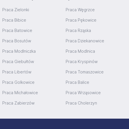
Praca Zielonki
Praca Węgrzce
Praca Bibice
Praca Pękowice
Praca Batowice
Praca Rząska
Praca Bosutów
Praca Dziekanowice
Praca Modlniczka
Praca Modlnica
Praca Giebułtów
Praca Kryspinów
Praca Libertów
Praca Tomaszowice
Praca Golkowice
Praca Balice
Praca Michałowice
Praca Wrząsowice
Praca Zabierzów
Praca Cholerzyn
Stopka