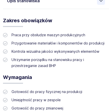
Opis stanowiska
Naszym klientem jest koncern z zachodniej Europy z
zakładem w Bochni.
Zakres obowiązków
Szukamy 20 osób.
Praca przy obsłudze maszyn produkcyjnych
Pracownik produkcyjny (nowy zakład)
Przygotowanie materiałów i komponentów do produkcji
Kontrola wizualna jakości wykonywanych elementów
Utrzymanie porządku na stanowisku pracy i
przestrzeganie zasad BHP
Wymagania
Gotowość do pracy fizycznej na produkcji
Umiejętność pracy w zespole
Gotowość do pracy zmianowej