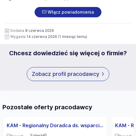
znajduje się w
Polityce Prywatności
Administratora.
przetwarzanie moich danych osobowych zawartych w
załączonych dokumentach aplikacyjnych (w tym
Włącz powiadomienia
wizerunku), na potrzeby przyszłych rekrutacji przez okres
12 miesięcy. Zgoda jest dobrowolna i może być w każdym
czasie wycofana.
Dodana
8 czerwca 2026
Wygasła
14 czerwca 2026
(1 miesiąc temu)
Chcesz dowiedzieć się więcej o firmie?
Zobacz profil pracodawcy
Pozostałe oferty pracodawcy
KAM - Regionalny Doradca ds. wsparcia sprzedaży (salony meblowe)
SalesHR