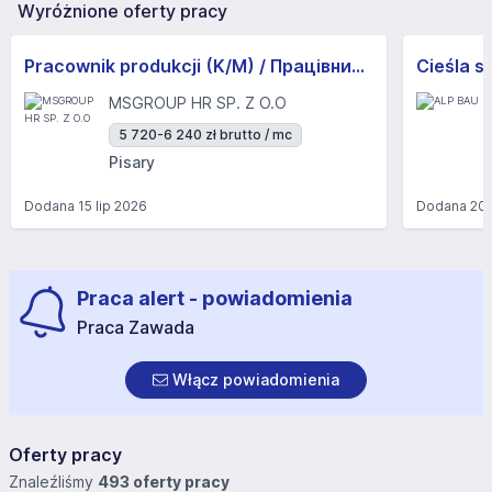
Wyróżnione oferty pracy
Pracownik produkcji (K/M) / Працівники продукції Huber-Suhner (K/M)
Cieśla s
MSGROUP HR SP. Z O.O
5 720-6 240 zł brutto / mc
Pisary
Dodana
15 lip 2026
Dodana
20 
Praca alert - powiadomienia
Praca Zawada
Włącz powiadomienia
Oferty pracy
Znaleźliśmy
493 oferty pracy