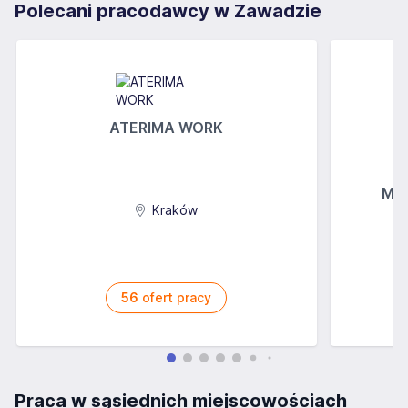
Polecani pracodawcy w Zawadzie
ATERIMA WORK
MGs
Kraków
56
ofert pracy
Praca w sąsiednich miejscowościach