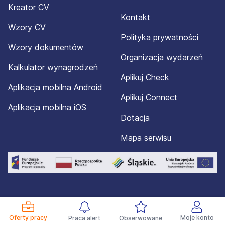
Kreator CV
Kontakt
Wzory CV
Polityka prywatności
Wzory dokumentów
Organizacja wydarzeń
Kalkulator wynagrodzeń
Aplikuj Check
Aplikacja mobilna Android
Aplikuj Connect
Aplikacja mobilna iOS
Dotacja
Mapa serwisu
© 2012-2026 Aplikuj.pl®. Wszelkie prawa zastrzeżone.
Oferty pracy
Moje konto
Praca alert
Obserwowane