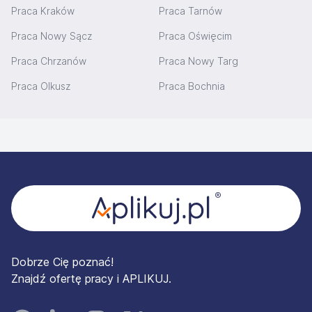
Praca Kraków
Praca Tarnów
Praca Nowy Sącz
Praca Oświęcim
Praca Chrzanów
Praca Nowy Targ
Praca Olkusz
Praca Bochnia
Stopka
Dobrze Cię poznać!
Znajdź ofertę pracy i APLIKUJ.