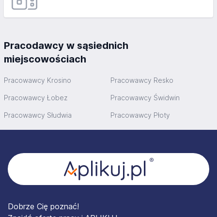
Pracodawcy w sąsiednich
miejscowościach
Pracowawcy Krosino
Pracowawcy Resko
Pracowawcy Łobez
Pracowawcy Świdwin
Pracowawcy Słudwia
Pracowawcy Płoty
Stopka
Dobrze Cię poznać!