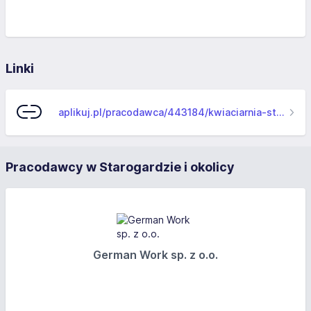
Linki
aplikuj.pl/pracodawca/443184/kwiaciarnia-stokrotka-pro-studio-piotr-rosenkiewicz
Pracodawcy w Starogardzie i okolicy
German Work sp. z o.o.