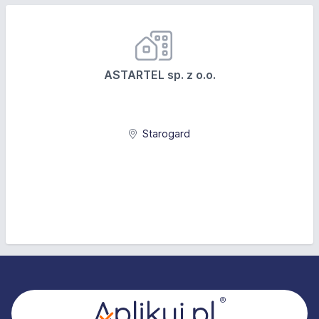
ASTARTEL sp. z o.o.
Starogard
Stopka