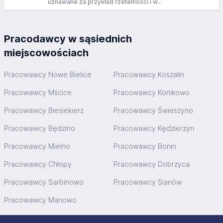
uznawane za przykład rzetelności i w...
Pracodawcy w sąsiednich
miejscowościach
Pracowawcy Nowe Bielice
Pracowawcy Koszalin
Pracowawcy Mścice
Pracowawcy Konikowo
Pracowawcy Biesiekierz
Pracowawcy Świeszyno
Pracowawcy Będzino
Pracowawcy Kędzierzyn
Pracowawcy Mielno
Pracowawcy Bonin
Pracowawcy Chłopy
Pracowawcy Dobrzyca
Pracowawcy Sarbinowo
Pracowawcy Sianów
Pracowawcy Manowo
Stopka