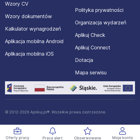
Wzory CV
Polityka prywatności
Wzory dokumentów
Organizacja wydarzeń
Kalkulator wynagrodzeń
Aplikuj Check
Aplikacja mobilna Android
Aplikuj Connect
Aplikacja mobilna iOS
Dotacja
Mapa serwisu
© 2012-2026 Aplikuj.pl®. Wszelkie prawa zastrzeżone.
Oferty pracy
Moje konto
Praca alert
Obserwowane