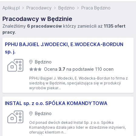
Aplikuj.pl
Pracodawcy
Będzino
Praca Będzino
Pracodawcy w Będzinie
Znaleźliśmy
6 pracodawców
którzy zamieścili aż
1135 ofert
pracy
.
PPHU BAJGIEL J.WODECKI, E.WODECKA-BORDUN
sp. j.
Będzino
Ocena
3.7
na podstawie 110 ocen
PPHU Bajgiel J. Wodecki, E. Wodecka-Bordun to firma z
siedzibą w Będzinie, specjalizująca się w produkcji
wyrobów piekar...
INSTAL sp. z o.o. SPÓŁKA KOMANDYTOWA
Będzino
Od ponad dwóch dekad Instal Sp. z o.o. Spółka
Komandytowa działa jako lider w dziedzinie inżynierii,
oferując klientom n...