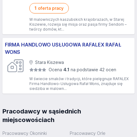
1
oferta pracy
W malowniczych kaszubskich krajobrazach, w Starej
Kiszewie, rozwija się misja oraz pasja firmy Sendom –
twórcy domów, kt...
FIRMA HANDLOWO USŁUGOWA RAFALEX RAFAŁ
WONS
Stara Kiszewa
Ocena
4.1
na podstawie 42 ocen
W świecie smaków i tradycji, które pielęgnuje RAFALEX
Firma Handlowo-Usługowa Rafał Wons, znajduje się
siedziba w malown...
Pracodawcy w sąsiednich
miejscowościach
Pracowawcy Okoninki
Pracowawcy Orle