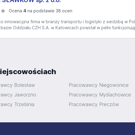
SŁAWKÓW sp. z o.o.
Ocena
4
na podstawie 38 ocen
o innowacyjna firma w branży transportu i logistyki z siedzibą w Pol
 bazie Oddziału CZH S.A. w Katowicach powstał w pełni funkcjonując
iejscowościach
awcy Bolesław
Pracowawcy Niegowonice
wawcy Jaworzno
Pracowawcy Myślachowice
awcy Trzebinia
Pracowawcy Preczów