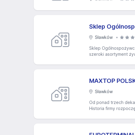
Sklep Ogólnos
Sławków
Sklep Ogólnospożywcz
szeroki asortyment ży
MAXTOP POLSKA 
Sławków
Od ponad trzech dekad
Historia firmy rozpoc