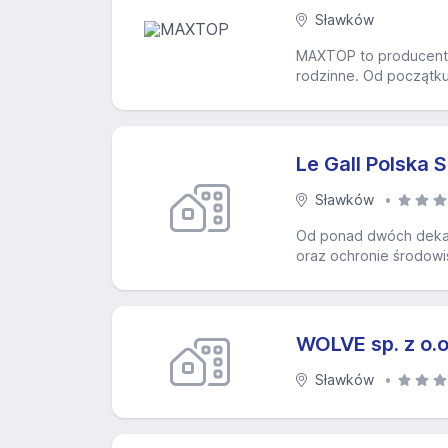
Sławków
MAXTOP to producent m
rodzinne. Od początku 
Le Gall Polska Sp
Sławków
Od ponad dwóch dekad 
oraz ochronie środowis
WOLVE sp. z o.o
Sławków