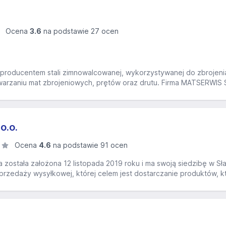
Ocena
3.6
na podstawie 27 ocen
producentem stali zimnowalcowanej, wykorzystywanej do zbrojenia 
warzaniu mat zbrojeniowych, prętów oraz drutu. Firma MATSERWIS Sp
o.o.
Ocena
4.6
na podstawie 91 ocen
ra została założona 12 listopada 2019 roku i ma swoją siedzibę w Sł
przedaży wysyłkowej, której celem jest dostarczanie produktów, któ