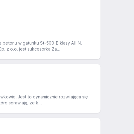
betonu w gatunku St-500-B klasy AIII N.
. z o.o. jest sukcesorką Za...
awkowie. Jest to dynamicznie rozwijająca się
re sprawiają, że k...