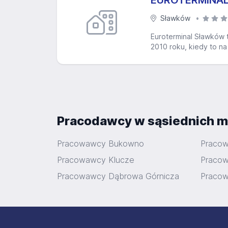
EUROTERMINAL 
Sławków
Euroterminal Sławków t
2010 roku, kiedy to na
Pracodawcy w sąsiednich m
Pracowawcy Bukowno
Pracow
Pracowawcy Klucze
Praco
Pracowawcy Dąbrowa Górnicza
Pracow
Stopka