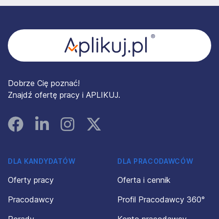
Stopka
Dobrze Cię poznać!
Znajdź ofertę pracy i APLIKUJ.
Facebook
Linked In
Instagram
Instagram
DLA KANDYDATÓW
DLA PRACODAWCÓW
Oferty pracy
Oferta i cennik
Pracodawcy
Profil Pracodawcy 360°