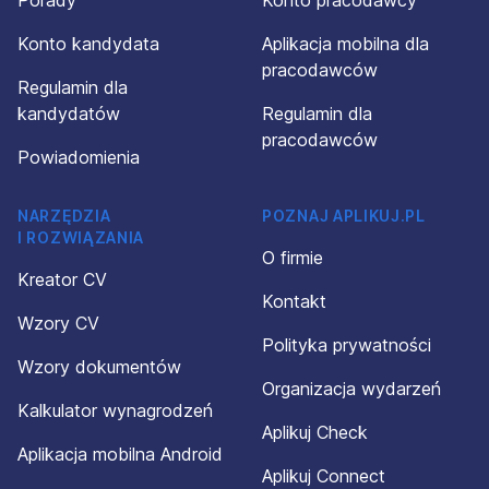
Porady
Konto pracodawcy
Konto kandydata
Aplikacja mobilna dla
pracodawców
Regulamin dla
kandydatów
Regulamin dla
pracodawców
Powiadomienia
NARZĘDZIA
POZNAJ APLIKUJ.PL
I ROZWIĄZANIA
O firmie
Kreator CV
Kontakt
Wzory CV
Polityka prywatności
Wzory dokumentów
Organizacja wydarzeń
Kalkulator wynagrodzeń
Aplikuj Check
Aplikacja mobilna Android
Aplikuj Connect