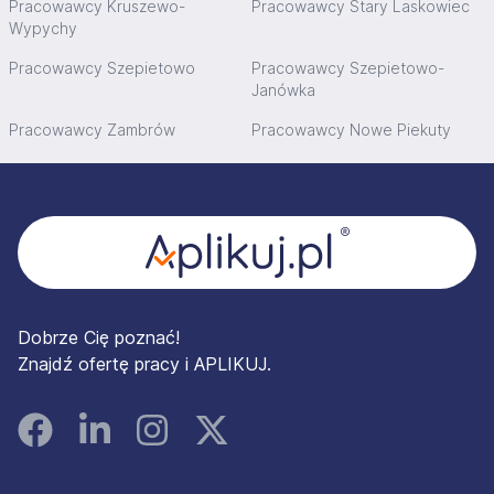
Pracowawcy Kruszewo-
Pracowawcy Stary Laskowiec
Wypychy
Pracowawcy Szepietowo
Pracowawcy Szepietowo-
Janówka
Pracowawcy Zambrów
Pracowawcy Nowe Piekuty
Stopka
Dobrze Cię poznać!
Znajdź ofertę pracy i APLIKUJ.
Facebook
Linked In
Instagram
Instagram