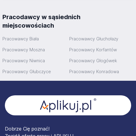
Pracodawcy w sąsiednich
miejscowościach
Pracowawcy Biała
Pracowawcy Głuchołazy
Pracowawcy Moszna
Pracowawcy Korfantów
Pracowawcy Niwnica
Pracowawcy Głogówek
Pracowawcy Głubczyce
Pracowawcy Konradowa
Stopka
Dobrze Cię poznać!