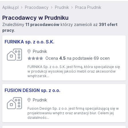
Aplikuj.pl
Pracodawcy
Prudnik
Praca Prudnik
Pracodawcy w Prudniku
Znaleźliśmy
11 pracodawców
którzy zamieścili aż
391 ofert
pracy
.
FURNIKA sp. z o.o. S.K.
Prudnik
Ocena
4.5
na podstawie 69 ocen
FURNIKA Sp. z o.o. S.K. jest firmą, która specjalizuje się
w produkcji wysokiej jakości mebli oraz akcesoriów
wnętrzarsk...
FUSION DESIGN sp. z o.o.
Prudnik
Fusion Design Sp. z o.o. jest firmą specjalizującą się w
projektowaniu wnętrz oraz aranżacji biur. Celem jej
działalnośc...