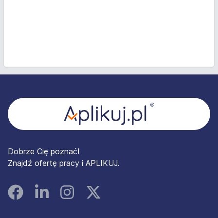
Stopka
Dobrze Cię poznać!
Znajdź ofertę pracy i APLIKUJ.
Facebook
Linked In
Instagram
Instagram