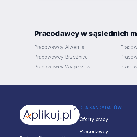
Pracodawcy w sąsiednich m
Pracowawcy Alwernia
Pracow
Pracowawcy Brzeźnica
Pracow
Pracowawcy Wygiełzów
Pracow
Stopka
DLA KANDYDATÓW
Oferty pracy
Pracodawcy