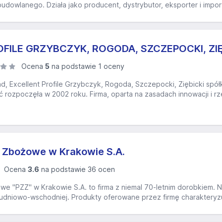
budowlanego. Działa jako producent, dystrybutor, eksporter i impor
FILE GRZYBCZYK, ROGODA, SZCZEPOCKI, ZIĘBI
Ocena
5
na podstawie 1 oceny
 Excellent Profile Grzybczyk, Rogoda, Szczepocki, Ziębicki spółk
ć rozpoczęła w 2002 roku. Firma, oparta na zasadach innowacji i rzet
y Zbożowe w Krakowie S.A.
Ocena
3.6
na podstawie 36 ocen
we "PZZ" w Krakowie S.A. to firma z niemal 70-letnim dorobkiem.
dniowo-wschodniej. Produkty oferowane przez firmę charakteryzują