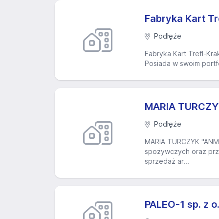
Fabryka Kart Tr
Podłęże
Fabryka Kart Trefl-Kra
Posiada w swoim portf
MARIA TURCZ
Podłęże
MARIA TURCZYK "ANMA
spożywczych oraz prze
sprzedaż ar...
PALEO-1 sp. z o.