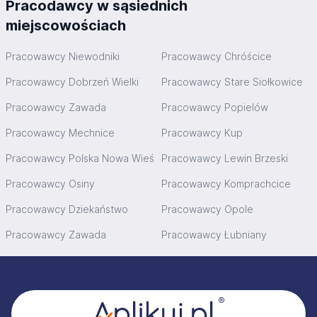
Pracodawcy w sąsiednich
miejscowościach
Pracowawcy Niewodniki
Pracowawcy Chróścice
Pracowawcy Dobrzeń Wielki
Pracowawcy Stare Siołkowice
Pracowawcy Zawada
Pracowawcy Popielów
Pracowawcy Mechnice
Pracowawcy Kup
Pracowawcy Polska Nowa Wieś
Pracowawcy Lewin Brzeski
Pracowawcy Osiny
Pracowawcy Komprachcice
Pracowawcy Dziekaństwo
Pracowawcy Opole
Pracowawcy Zawada
Pracowawcy Łubniany
Stopka