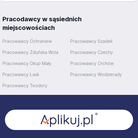
Pracodawcy w sąsiednich
miejscowościach
Pracowawcy Ochraniew
Pracowawcy Szadek
Pracowawcy Zduńska Wola
Pracowawcy Czechy
Pracowawcy Okup Mały
Pracowawcy Orchów
Pracowawcy Łask
Pracowawcy Wodzierady
Pracowawcy Teodory
Stopka