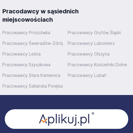
Pracodawcy w sąsiednich
miejscowościach
Pracowawcy Proszówka
Pracowawcy Gryfów Śląski
Pracowawcy Świeradów-Zdrój
Pracowawcy Lubomierz
Pracowawcy Leśna
Pracowawcy Olszyna
Pracowawcy Szyszkowa
Pracowawcy Kościelniki Dolne
Pracowawcy Stara Kamienica
Pracowawcy Lubań
Pracowawcy Szklarska Poręba
Stopka