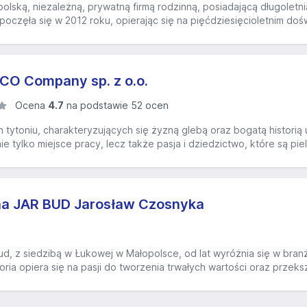
lską, niezależną, prywatną firmą rodzinną, posiadającą długoletnią
oczęła się w 2012 roku, opierając się na pięćdziesięcioletnim doś
O Company sp. z o.o.
Ocena
4.7
na podstawie 52 ocen
h tytoniu, charakteryzujących się żyzną glebą oraz bogatą histori
ie tylko miejsce pracy, lecz także pasja i dziedzictwo, które są pi
na JAR BUD Jarosław Czosnyka
d, z siedzibą w Łukowej w Małopolsce, od lat wyróżnia się w branż
toria opiera się na pasji do tworzenia trwałych wartości oraz przeksz