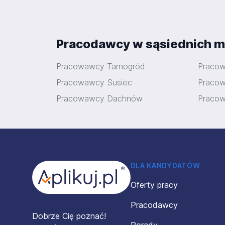
Pracodawcy w sąsiednich m
Pracowawcy Tarnogród
Pracow
Pracowawcy Susiec
Praco
Pracowawcy Dachnów
Praco
Stopka
DLA KANDYDATÓW
Oferty pracy
Pracodawcy
Dobrze Cię poznać!