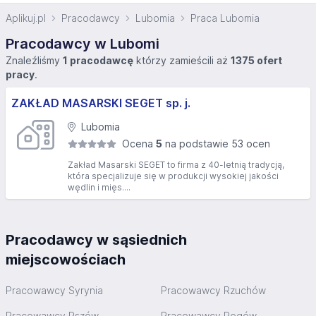
Aplikuj.pl
Pracodawcy
Lubomia
Praca Lubomia
Pracodawcy w Lubomi
Znaleźliśmy
1 pracodawcę
którzy zamieścili aż
1375 ofert
pracy
.
ZAKŁAD MASARSKI SEGET sp. j.
Lubomia
Ocena
5
na podstawie 53 ocen
Zakład Masarski SEGET to firma z 40-letnią tradycją,
która specjalizuje się w produkcji wysokiej jakości
wędlin i mięs....
Pracodawcy w sąsiednich
miejscowościach
Pracowawcy Syrynia
Pracowawcy Rzuchów
Pracowawcy Pszów
Pracowawcy Rogów