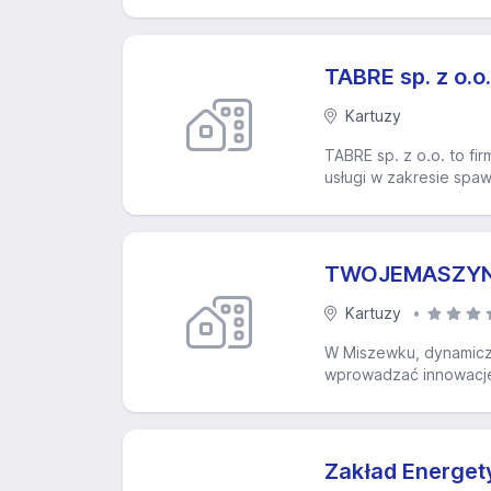
TABRE sp. z o.o.
Kartuzy
TABRE sp. z o.o. to fi
usługi w zakresie spaw
TWOJEMASZYNY.
Kartuzy
W Miszewku, dynamiczn
wprowadzać innowacje 
Zakład Energety