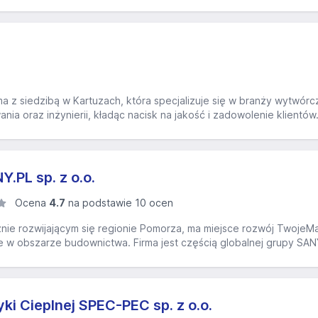
rma z siedzibą w Kartuzach, która specjalizuje się w branży wytwórc
ania oraz inżynierii, kładąc nacisk na jakość i zadowolenie klientów
PL sp. z o.o.
Ocena
4.7
na podstawie 10 ocen
ie rozwijającym się regionie Pomorza, ma miejsce rozwój TwojeMasz
w obszarze budownictwa. Firma jest częścią globalnej grupy SANY
ki Cieplnej SPEC-PEC sp. z o.o.