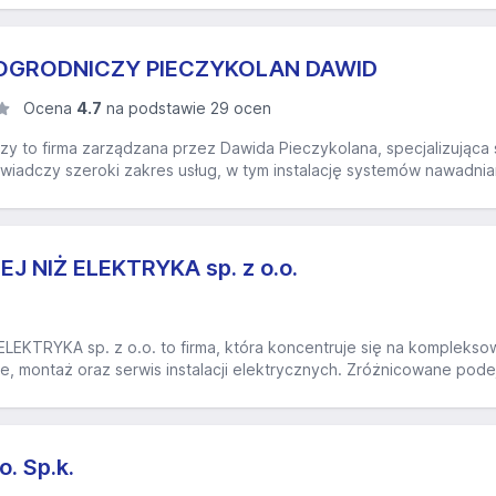
 OGRODNICZY PIECZYKOLAN DAWID
Ocena
4.7
na podstawie 29 ocen
zy to firma zarządzana przez Dawida Pieczykolana, specjalizująca 
iadczy szeroki zakres usług, w tym instalację systemów nawadnian
 NIŻ ELEKTRYKA sp. z o.o.
EKTRYKA sp. z o.o. to firma, która koncentruje się na kompleksow
, montaż oraz serwis instalacji elektrycznych. Zróżnicowane podej
o. Sp.k.