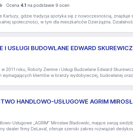
Ocena
4.1
na podstawie 9 ocen
 Kartuzy, gdzie tradycja spotyka się z nowoczesnością, znajduje s
kalnej społeczności, w tym dla mieszkańców Dzierżążna. Działalność
E I USŁUGI BUDOWLANE EDWARD SKUREWICZ
w 2011 roku, Roboty Ziemne i Usługi Budowlane Edward Skurewicz 
 wymagających klientów w branży wydobywczej, budowlanej oraz tr
RSTWO HANDLOWO-USŁUGOWE AGRIM MIROS
lowo-Usługowe „AGRIM” Mirosław Bladowski, mające swoją siedzib
ny dealer firmy DeLaval, oferuje szeroki zakres rozwiązań dedyk